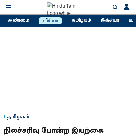
அண்மை
தமிழகம்
இந்தியா
உல
ப்ரீமியம்
தமிழகம்
நிலச்சரிவு போன்ற இயற்கை