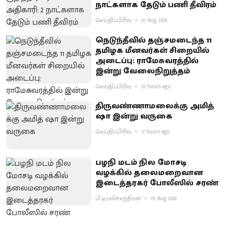
நாட்களாக தேடும் பணி தீவிரம்
செய்திப்பிரிவு
07 Aug 2026
நெடுந்தீவில் தஞ்சமடைந்த 11
தமிழக மீனவர்கள் சிறையில்
அடைப்பு: ராமேசுவரத்தில்
இன்று வேலைநிறுத்தம்
செய்திப்பிரிவு
20 hours ago
திருவண்ணாமலைக்கு அமித்
ஷா இன்று வருகை
செய்திப்பிரிவு
17 hours ago
பழநி மடம் நில மோசடி
வழக்கில் தலைமறைவான
இடைத்தரகர் போலீஸில் சரண்
பி.டி.ரவிச்சந்திரன்
07 Aug 2026