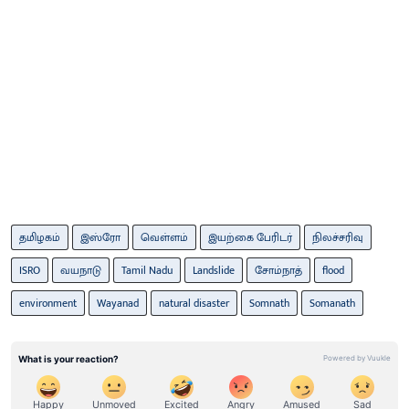
தமிழகம்
இஸ்ரோ
வெள்ளம்
இயற்கை பேரிடர்
நிலச்சரிவு
ISRO
வயநாடு
Tamil Nadu
Landslide
சோம்நாத்
flood
environment
Wayanad
natural disaster
Somnath
Somanath