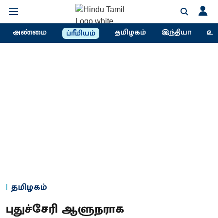
அண்மை
தமிழகம்
இந்தியா
உல
ப்ரீமியம்
தமிழகம்
புதுச்சேரி ஆளுநராக