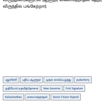
விருந்தில் பங்கேற்றார்.
புதுச்சேரி
புதிய ஆளுநர்
முதல் கையெழுத்து
puducherry
முதியோர் உதவித்தொகை
New Governor
First Signature
Kailashnathan
கைலாஷ்நாதன்
Senior Citizen Stipend