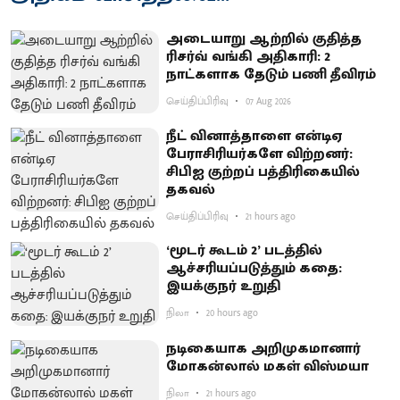
அடையாறு ஆற்றில் குதித்த
ரிசர்வ் வங்கி அதிகாரி: 2
நாட்களாக தேடும் பணி தீவிரம்
செய்திப்பிரிவு
07 Aug 2026
நீட் வினாத்தாளை என்டிஏ
பேராசிரியர்களே விற்றனர்:
சிபிஐ குற்றப் பத்திரிகையில்
தகவல்
செய்திப்பிரிவு
21 hours ago
‘மூடர் கூடம் 2’ படத்தில்
ஆச்சரியப்படுத்​தும் கதை:
இயக்குநர் உறுதி
நிலா
20 hours ago
நடிகையாக அறிமுகமானார்
மோகன்லால் மகள் விஸ்மயா
நிலா
21 hours ago