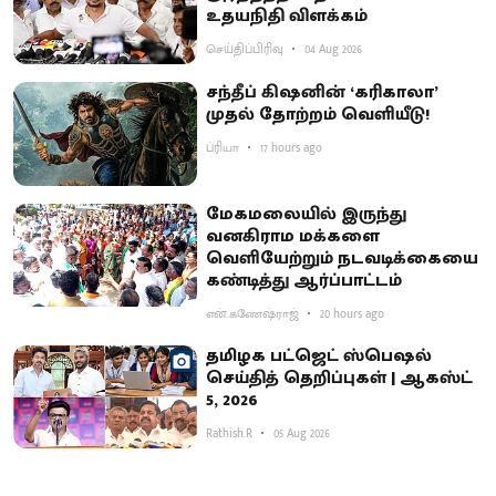
உதயநிதி விளக்கம்
செய்திப்பிரிவு
04 Aug 2026
சந்தீப் கிஷனின் ‘கரிகாலா’
முதல் தோற்றம் வெளியீடு!
ப்ரியா
17 hours ago
மேகமலையில் இருந்து
வனகிராம மக்களை
வெளியேற்றும் நடவடிக்கையை
கண்டித்து ஆர்ப்பாட்டம்
என்.கணேஷ்ராஜ்
20 hours ago
தமிழக பட்ஜெட் ஸ்பெஷல்
செய்தித் தெறிப்புகள் | ஆகஸ்ட்
5, 2026
Rathish.R
05 Aug 2026