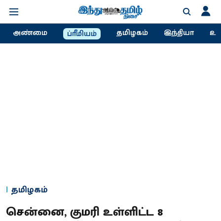
அண்மை
தமிழகம்
இந்தியா
உல
ப்ரீமியம்
தமிழகம்
சென்னை, குமரி உள்ளிட்ட 8