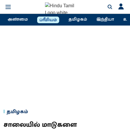
அண்மை
தமிழகம்
இந்தியா
உல
ப்ரீமியம்
தமிழகம்
சாலையில் மாடுகளை