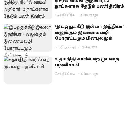
ரிசர்வ் வங்கி அதிகாரி: 2
நாட்களாக தேடும் பணி தீவிரம்
செய்திப்பிரிவு
16 hours ago
‘இடஒதுக்கீடு இல்லா இந்தியா’ -
வலுக்கும் இணையவழி
போராட்டமும் பின்புலமும்
பாரதி ஆனந்த்
06 Aug 2026
உதயநிதி காரில் ஏற முயன்ற
பழனிசாமி
செய்திப்பிரிவு
19 hours ago