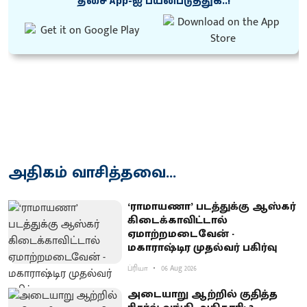
திசை App-ஐ பயன்படுத்துக..!
அதிகம் வாசித்தவை...
‘ராமாயணா’ படத்துக்கு ஆஸ்கர்
கிடைக்காவிட்டால்
ஏமாற்றமடைவேன் -
மகாராஷ்டிர முதல்வர் பகிர்வு
ப்ரியா
06 Aug 2026
அடையாறு ஆற்றில் குதித்த