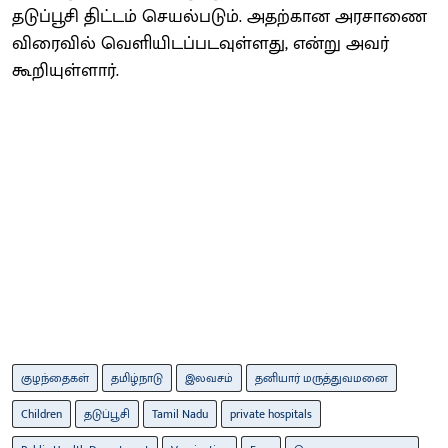
தடுப்பூசி திட்டம் செயல்படும். அதற்கான அரசாணை
விரைவில் வெளியிடப்படவுள்ளது, என்று அவர்
கூறியுள்ளார்.
குழந்தைகள்
தமிழ்நாடு
இலவசம்
தனியார் மருத்துவமனை
Children
தடுப்பூசி
Tamil Nadu
private hospitals