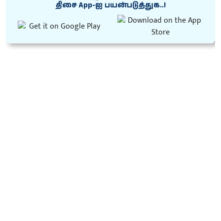
திசை App-ஐ பயன்படுத்துக..!