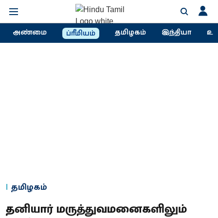
அண்மை
தமிழகம்
இந்தியா
உல
ப்ரீமியம்
தமிழகம்
தனியார் மருத்துவமனைகளிலும்