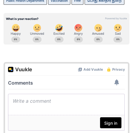
Public Health Department
Vaccination
Free
பொது சுகாதார துறை