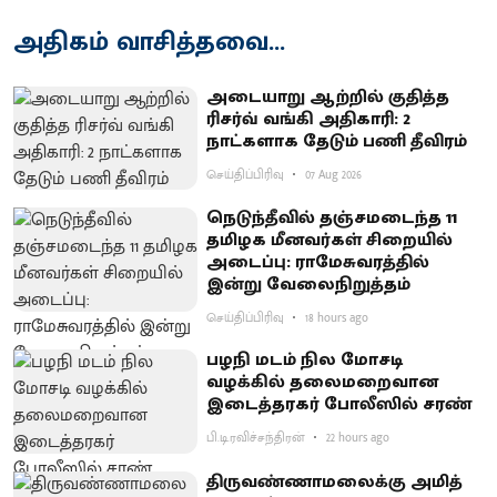
அதிகம் வாசித்தவை...
அடையாறு ஆற்றில் குதித்த
ரிசர்வ் வங்கி அதிகாரி: 2
நாட்களாக தேடும் பணி தீவிரம்
செய்திப்பிரிவு
07 Aug 2026
நெடுந்தீவில் தஞ்சமடைந்த 11
தமிழக மீனவர்கள் சிறையில்
அடைப்பு: ராமேசுவரத்தில்
இன்று வேலைநிறுத்தம்
செய்திப்பிரிவு
18 hours ago
பழநி மடம் நில மோசடி
வழக்கில் தலைமறைவான
இடைத்தரகர் போலீஸில் சரண்
பி.டி.ரவிச்சந்திரன்
22 hours ago
திருவண்ணாமலைக்கு அமித்