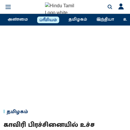
அண்மை
தமிழகம்
இந்தியா
உல
ப்ரீமியம்
தமிழகம்
காவிரி பிரச்சினையில் உச்ச