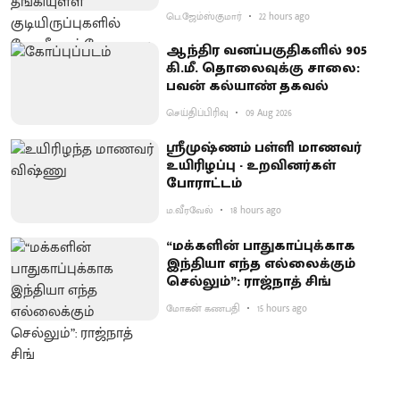
பெ.ஜேம்ஸ்குமார்
22 hours ago
ஆந்திர வனப்பகுதிகளில் 905
கி.மீ. தொலைவுக்கு சாலை:
பவன் கல்யாண் தகவல்
செய்திப்பிரிவு
09 Aug 2026
ஸ்ரீமுஷ்ணம் பள்ளி மாணவர்
உயிரிழப்பு - உறவினர்கள்
போராட்டம்
ம.வீரவேல்
18 hours ago
“மக்களின் பாதுகாப்புக்காக
இந்தியா எந்த எல்லைக்கும்
செல்லும்”: ராஜ்நாத் சிங்
மோகன் கணபதி
15 hours ago