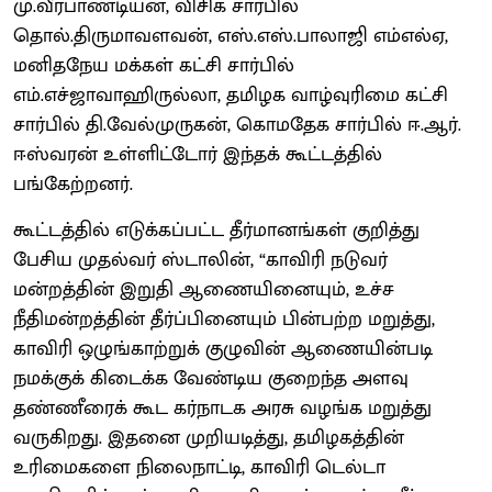
மு.வீரபாண்டியன், விசிக சார்பில்
தொல்.திருமாவளவன், எஸ்.எஸ்.பாலாஜி எம்எல்ஏ,
மனிதநேய மக்கள் கட்சி சார்பில்
எம்.எச்ஜாவாஹிருல்லா, தமிழக வாழ்வுரிமை கட்சி
சார்பில் தி.வேல்முருகன், கொமதேக சார்பில் ஈ.ஆர்.
ஈஸ்வரன் உள்ளிட்டோர் இந்தக் கூட்டத்தில்
பங்கேற்றனர்.
கூட்டத்தில் எடுக்கப்பட்ட தீர்மானங்கள் குறித்து
பேசிய முதல்வர் ஸ்டாலின், “காவிரி நடுவர்
மன்றத்தின் இறுதி ஆணையினையும், உச்ச
நீதிமன்றத்தின் தீர்ப்பினையும் பின்பற்ற மறுத்து,
காவிரி ஒழுங்காற்றுக் குழுவின் ஆணையின்படி
நமக்குக் கிடைக்க வேண்டிய குறைந்த அளவு
தண்ணீரைக் கூட கர்நாடக அரசு வழங்க மறுத்து
வருகிறது. இதனை முறியடித்து, தமிழகத்தின்
உரிமைகளை நிலைநாட்டி, காவிரி டெல்டா