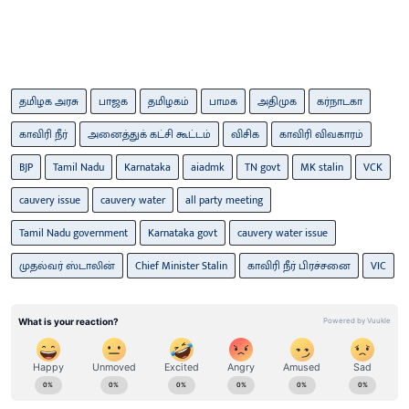
தமிழக அரசு
பாஜக
தமிழகம்
பாமக
அதிமுக
கர்நாடகா
காவிரி நீர்
அனைத்துக் கட்சி கூட்டம்
விசிக
காவிரி விவகாரம்
BJP
Tamil Nadu
Karnataka
aiadmk
TN govt
MK stalin
VCK
cauvery issue
cauvery water
all party meeting
Tamil Nadu government
Karnataka govt
cauvery water issue
முதல்வர் ஸ்டாலின்
Chief Minister Stalin
காவிரி நீர் பிரச்சனை
VIC