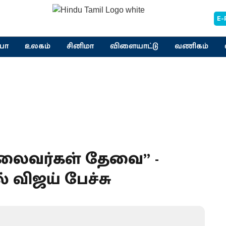
E-
யா
உலகம்
சினிமா
விளையாட்டு
வணிகம்
தலைவர்கள் தேவை” -
் விஜய் பேச்சு