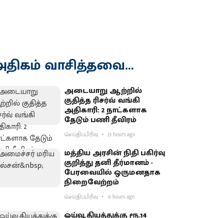
திகம் வாசித்தவை...
அடையாறு ஆற்றில்
குதித்த ரிசர்வ் வங்கி
அதிகாரி: 2 நாட்களாக
தேடும் பணி தீவிரம்
செய்திப்பிரிவு
23 hours ago
மத்திய அரசின் நிதி பகிர்வு
குறித்து தனி தீர்மானம் -
பேரவையில் ஒருமனதாக
நிறைவேற்றம்
செய்திப்பிரிவு
15 hours ago
ஓய்வூதியத்துக்கு ரூ.14