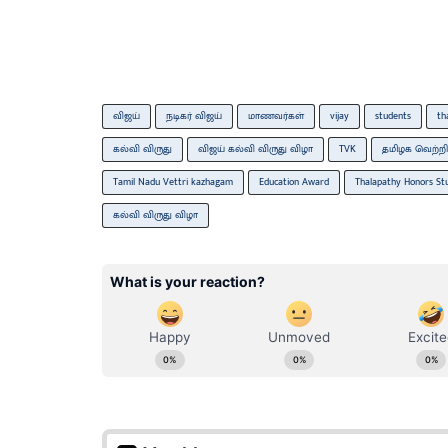
விஜய்
நடிகர் விஜய்
மாணவர்கள்
vijay
students
th
கல்வி விருது
விஜய் கல்வி விருது விழா
TVK
தமிழக வெற்றி
Tamil Nadu Vettri kazhagam
Education Award
Thalapathy Honors St
கல்வி விருது விழா