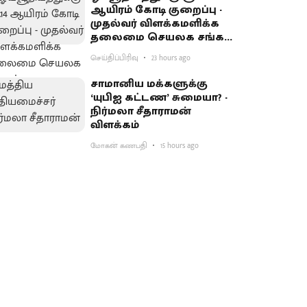
ஆயிரம் கோடி குறைப்பு -
முதல்வர் விளக்கமளிக்க
தலைமை செயலக சங்கம்
வலியுறுத்தல்
செய்திப்பிரிவு
23 hours ago
சாமானிய மக்களுக்கு
‘யுபிஐ கட்டண’ சுமையா? -
நிர்மலா சீதாராமன்
விளக்கம்
மோகன் கணபதி
15 hours ago