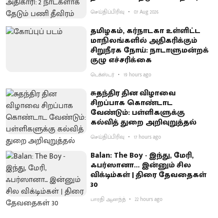
செய்திப்பிரிவு
07 Aug 2026
தமிழகம், கர்நாடகா உள்ளிட்ட
மாநிலங்களில் அதிகரிக்கும்
சிறுநீரக நோய்: நாடாளுமன்றக்
குழு எச்சரிக்கை
டெக்ஸ்டர்
19 hours ago
சுதந்திர தின விழாவை
சிறப்பாக கொண்டாட
வேண்டும்: பள்ளிகளுக்கு
கல்வித் துறை அறிவுறுத்தல்
செய்திப்பிரிவு
17 hours ago
Balan: The Boy - இந்து, மேரி,
ஃபர்ஸானா... இன்னும் சில
விக்டிம்கள் | திரை தேவதைகள்
30
பாரதி ஆனந்த்
22 hours ago