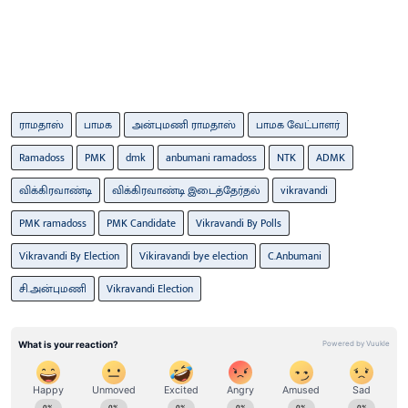
ராமதாஸ்
பாமக
அன்புமணி ராமதாஸ்
பாமக வேட்பாளர்
Ramadoss
PMK
dmk
anbumani ramadoss
NTK
ADMK
விக்கிரவாண்டி
விக்கிரவாண்டி இடைத்தேர்தல்
vikravandi
PMK ramadoss
PMK Candidate
Vikravandi By Polls
Vikravandi By Election
Vikiravandi bye election
C.Anbumani
சி.அன்புமணி
Vikravandi Election