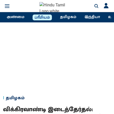
அண்மை
தமிழகம்
இந்தியா
உல
ப்ரீமியம்
தமிழகம்
விக்கிரவாண்டி இடைத்தேர்தல்: