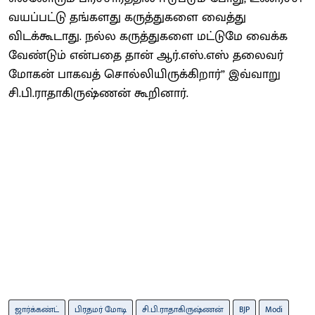
வயப்பட்டு தங்களது கருத்துகளை வைத்து
விடக்கூடாது. நல்ல கருத்துகளை மட்டுமே வைக்க
வேண்டும் என்பதை தான் ஆர்.எஸ்.எஸ் தலைவர்
மோகன் பாகவத் சொல்லியிருக்கிறார்” இவ்வாறு
சி.பி.ராதாகிருஷ்ணன் கூறினார்.
ஜார்க்கண்ட்
பிரதமர் மோடி
சி.பி.ராதாகிருஷ்ணன்
BJP
Modi