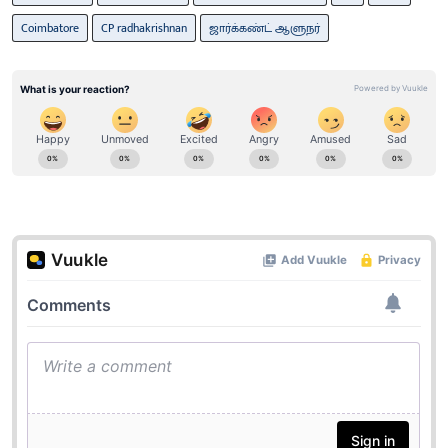
Coimbatore
CP radhakrishnan
ஜார்க்கண்ட் ஆளுநர்