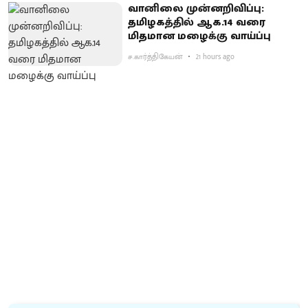
வானிலை முன்னறிவிப்பு:
தமிழகத்தில் ஆக.14 வரை
மிதமான மழைக்கு வாய்ப்பு
ச.கார்த்திகேயன்
21 hours ago