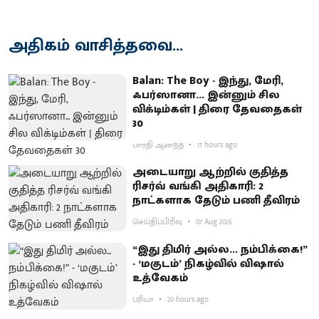
அதிகம் வாசித்தவை...
Balan: The Boy - இந்து, மேரி,
ஃபர்ஸானா... இன்னும் சில
விக்டிம்கள் | திரை தேவதைகள்
30
பாரதி ஆனந்த்
17 hours ago
அடையாறு ஆற்றில் குதித்த
ரிசர்வ் வங்கி அதிகாரி: 2
நாட்களாக தேடும் பணி தீவிரம்
செய்திப்பிரிவு
07 Aug 2026
“இது திமிர் அல்ல... நம்பிக்கை!”
- ‘மகுடம்’ நிகழ்வில் விஷால்
உத்வேகம்
ப்ரியா
20 hours ago