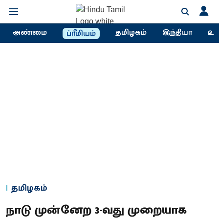
அண்மை
தமிழகம்
இந்தியா
உல
ப்ரீமியம்
தமிழகம்
நாடு முன்னேற 3-வது முறையாக