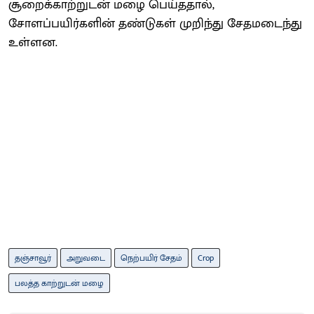
சூறைக்காற்றுடன் மழை பெய்ததால்,
சோளப்பயிர்களின் தண்டுகள் முறிந்து சேதமடைந்து
உள்ளன.
தஞ்சாவூர்
அறுவடை
நெற்பயிர் சேதம்
Crop
பலத்த காற்றுடன் மழை