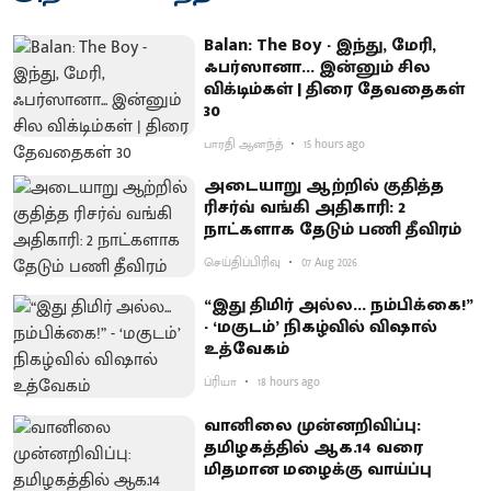
Balan: The Boy - இந்து, மேரி,
ஃபர்ஸானா... இன்னும் சில
விக்டிம்கள் | திரை தேவதைகள்
30
பாரதி ஆனந்த்
15 hours ago
அடையாறு ஆற்றில் குதித்த
ரிசர்வ் வங்கி அதிகாரி: 2
நாட்களாக தேடும் பணி தீவிரம்
செய்திப்பிரிவு
07 Aug 2026
“இது திமிர் அல்ல... நம்பிக்கை!”
- ‘மகுடம்’ நிகழ்வில் விஷால்
உத்வேகம்
ப்ரியா
18 hours ago
வானிலை முன்னறிவிப்பு:
தமிழகத்தில் ஆக.14 வரை
மிதமான மழைக்கு வாய்ப்பு