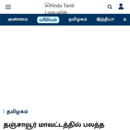
அண்மை
தமிழகம்
இந்தியா
உல
ப்ரீமியம்
தமிழகம்
தஞ்சாவூர் மாவட்டத்தில் பலத்த