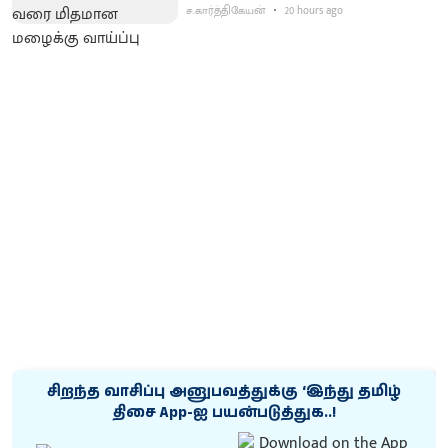
ச.கார்த்திகேயன்
20 hours ago
சிறந்த வாசிப்பு அனுபவத்துக்கு ‘இந்து தமிழ்
திசை App-ஐ பயன்படுத்துக..!