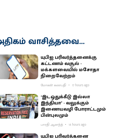
திகம் வாசித்தவை...
யுபிஐ பரிவர்த்தனைக்கு
கட்டணம் வசூல் -
மக்களவையில் மசோதா
நிறைவேற்றம்
மோகன் கணபதி
17 hours ago
‘இடஒதுக்கீடு இல்லா
இந்தியா’ - வலுக்கும்
இணையவழி போராட்டமும்
பின்புலமும்
பாரதி ஆனந்த்
14 hours ago
யுபிஐ பரிவர்த்தனை