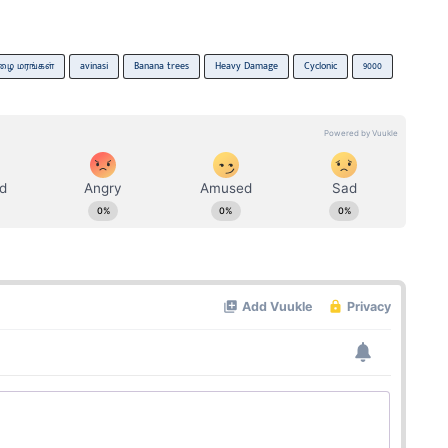
ை மரங்கள்
avinasi
Banana trees
Heavy Damage
Cyclonic
9000