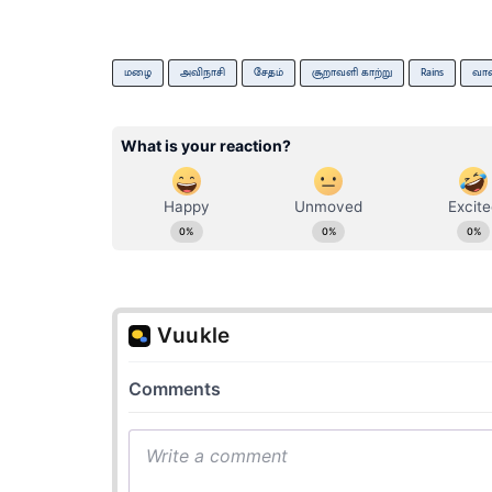
மழை
அவிநாசி
சேதம்
சூறாவளி காற்று
Rains
வாழ