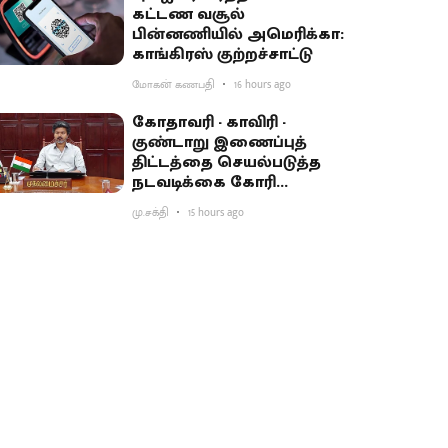
கட்டண வசூல்
பின்னணியில் அமெரிக்கா:
காங்கிரஸ் குற்றச்சாட்டு
மோகன் கணபதி
16 hours ago
கோதாவரி - காவிரி -
குண்டாறு இணைப்புத்
திட்டத்தை செயல்படுத்த
நடவடிக்கை கோரி
பிரதமருக்கு முதல்வர்
மு.சக்தி
15 hours ago
விஜய் கடிதம்