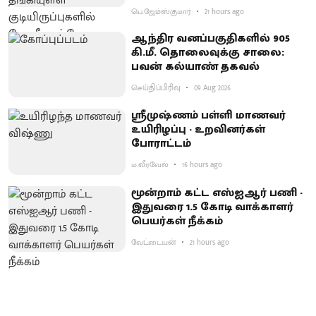
பெ.ஜேம்ஸ்குமார்
21 hours ago
ஆந்திர வனப்பகுதிகளில் 905
கி.மீ. தொலைவுக்கு சாலை:
பவன் கல்யாண் தகவல்
செய்திப்பிரிவு
09 Aug 2026
ஸ்ரீமுஷ்ணம் பள்ளி மாணவர்
உயிரிழப்பு - உறவினர்கள்
போராட்டம்
ம.வீரவேல்
16 hours ago
மூன்றாம் கட்ட எஸ்ஐஆர் பணி -
இதுவரை 1.5 கோடி வாக்காளர்
பெயர்கள் நீக்கம்
வேட்டையன்
21 hours ago