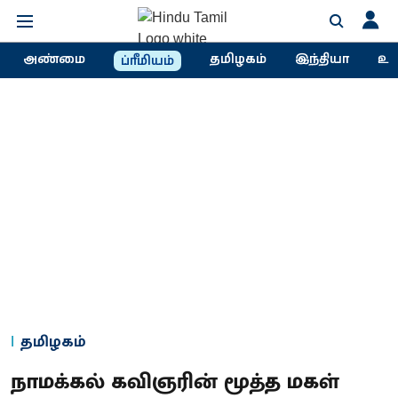
அண்மை
தமிழகம்
இந்தியா
உல
ப்ரீமியம்
தமிழகம்
நாமக்கல் கவிஞரின் மூத்த மகள்