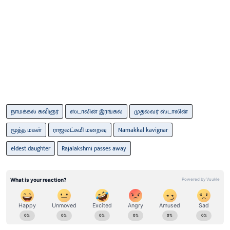
நாமக்கல் கவிஞர்
ஸ்டாலின் இரங்கல்
முதல்வர் ஸ்டாலின்
மூத்த மகள்
ராஜலட்சுமி மறைவு
Namakkal kavignar
eldest daughter
Rajalakshmi passes away