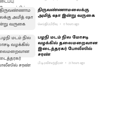
திருவண்ணாமலைக்கு
அமித் ஷா இன்று வருகை
செய்திப்பிரிவு
17 hours ago
பழநி மடம் நில மோசடி
வழக்கில் தலைமறைவான
இடைத்தரகர் போலீஸில்
சரண்
பி.டி.ரவிச்சந்திரன்
23 hours ago