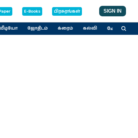
Paper
E-Books
பிரசுரங்கள்
SIGN IN
மேலும்
வீடியோ
ஜோதிடம்
க்ரைம்
கல்வி