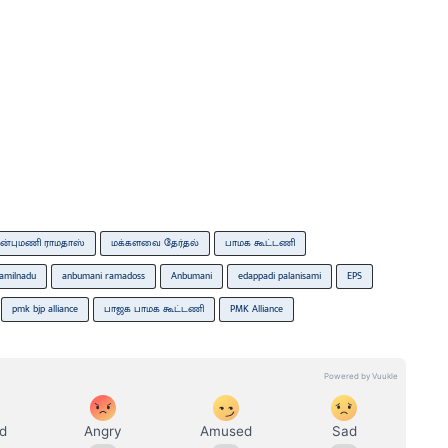
ன்புமணி ராமதாஸ்
மக்களவை தேர்தல்
பாமக கூட்டணி
amilnadu
anbumani ramadoss
Anbumani
edappadi palanisami
EPS
pmk bjp alliance
பாஜக பாமக கூட்டணி
PMK Alliance