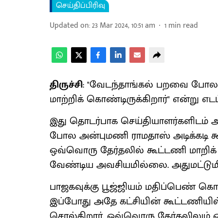
செய்திப்பிரிவு
Updated on
:
23 Mar 2024, 10:51 am
1
min read
திருச்சி
: "வேடந்தாங்கல் பறவை போல
மாற்றிக் கொண்டிருக்கிறார்" என்று எடப
இது தொடர்பாக செய்தியாளர்களிடம் அ
போல அன்புமணி ராமதாஸ் அடிக்கடி கூ
ஒவ்வொரு தேர்தலில் கூட்டணி மாறிக்
வேண்டிய அவசியமில்லை. அதுமட்டும
பாஜகவுக்கு பூஜ்ஜியம் மதிப்பெண் க
இப்போது அதே கட்சியின் கூட்டணிய
சொல்கிறார். ஒவ்வொரு தேர்தலிலும