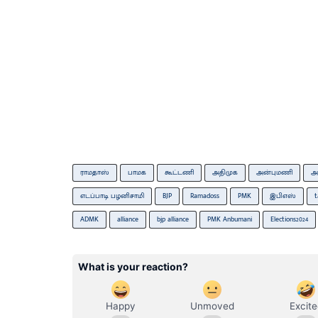
ராமதாஸ்
பாமக
கூட்டணி
அதிமுக
அன்புமணி
அ
எடப்பாடி பழனிசாமி
BJP
Ramadoss
PMK
இபிஎஸ்
t
ADMK
alliance
bjp alliance
PMK Anbumani
Elections2024