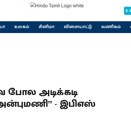
E-
யா
உலகம்
சினிமா
விளையாட்டு
வணிகம்
ை போல அடிக்கடி
அன்புமணி” - இபிஎஸ்