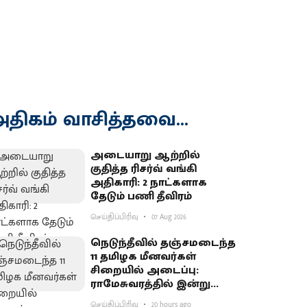
திகம் வாசித்தவை...
அடையாறு ஆற்றில்
குதித்த ரிசர்வ் வங்கி
அதிகாரி: 2 நாட்களாக
தேடும் பணி தீவிரம்
செய்திப்பிரிவு
07 Aug 2026
நெடுந்தீவில் தஞ்சமடைந்த
11 தமிழக மீனவர்கள்
சிறையில் அடைப்பு:
ராமேசுவரத்தில் இன்று
வேலைநிறுத்தம்
செய்திப்பிரிவு
20 hours ago