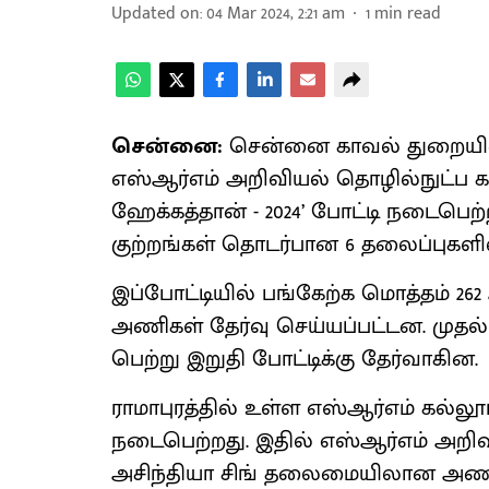
Updated on
:
04 Mar 2024, 2:21 am
1
min read
சென்னை:
சென்னை காவல் துறையின் ம
எஸ்ஆர்எம் அறிவியல் தொழில்நுட்ப க
ஹேக்கத்தான் - 2024’ போட்டி நடைபெற
குற்றங்கள் தொடர்பான 6 தலைப்புகள
இப்போட்டியில் பங்கேற்க மொத்தம் 262
அணிகள் தேர்வு செய்யப்பட்டன. முதல் 
பெற்று இறுதி போட்டிக்கு தேர்வாகின.
ராமாபுரத்தில் உள்ள எஸ்ஆர்எம் கல்லூரி
நடைபெற்றது. இதில் எஸ்ஆர்எம் அறி
அசிந்தியா சிங் தலைமையிலான அணி