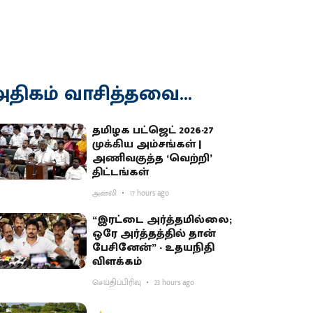
திகம் வாசித்தவை...
தமிழக பட்ஜெட் 2026-27
முக்கிய அம்சங்கள் |
அணிவகுத்த ‘வெற்றி’
திட்டங்கள்
அனலி
17 hours ago
“இரட்டை அர்த்தமில்லை;
ஒரே அர்த்தத்தில் தான்
பேசினேன்” - உதயநிதி
விளக்கம்
செய்திப்பிரிவு
23 hours ago