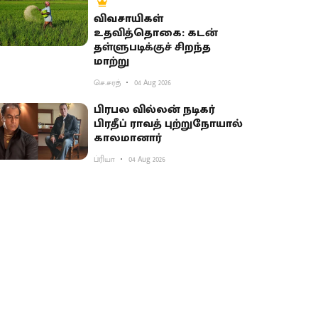
விவசாயிகள்
உதவித்தொகை: கடன்
தள்ளுபடிக்குச் சிறந்த
மாற்று
செ.சரத்
04 Aug 2026
பிரபல வில்லன் நடிகர்
பிரதீப் ராவத் புற்றுநோயால்
காலமானார்
ப்ரியா
04 Aug 2026