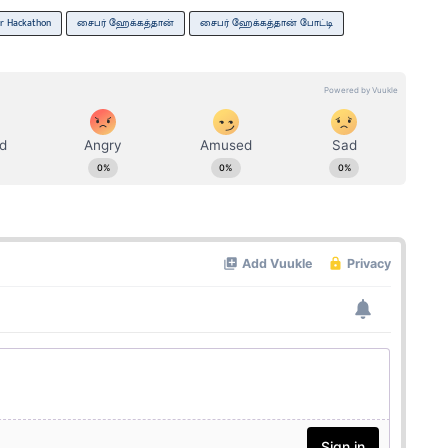
r ​​Hackathon
சைபர் ஹேக்கத்தான்
சைபர் ஹேக்கத்தான் போட்டி