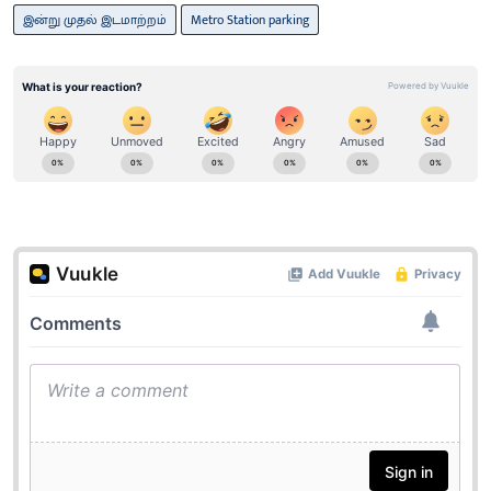
இன்று முதல் இடமாற்றம்
Metro Station parking