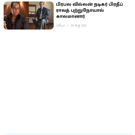
பிரபல வில்லன் நடிகர் பிரதீப்
ராவத் புற்றுநோயால்
காலமானார்
ப்ரியா
04 Aug 2026