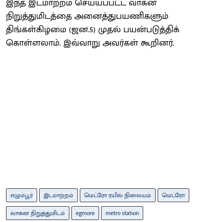
இந்த இடமாற்றம் செய்யப்பட்ட வாகன
நிறுத்துமிடத்தை அனைத்துபயணிகளும்
திங்கள்கிழமை (ஜன.5) முதல் பயன்படுத்திக்
கொள்ளலாம். இவ்வாறு அவர்கள் கூறினர்.
எழும்பூர்
இடமாற்றம்
மெட்ரோ ரயில் நிலையம்
மெட்ரோ
வாகன நிறுத்துமிடம்
egmore
metro station