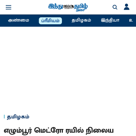
அண்மை
தமிழகம்
இந்தியா
உல
ப்ரீமியம்
தமிழகம்
எழும்பூர் மெட்ரோ ரயில் நிலைய