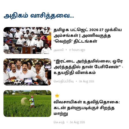
அதிகம் வாசித்தவை...
தமிழக பட்ஜெட் 2026-27 முக்கிய
அம்சங்கள் | அணிவகுத்த
‘வெற்றி’ திட்டங்கள்
அனலி
17 hours ago
“இரட்டை அர்த்தமில்லை; ஒரே
அர்த்தத்தில் தான் பேசினேன்” -
உதயநிதி விளக்கம்
செய்திப்பிரிவு
04 Aug 2026
விவசாயிகள் உதவித்தொகை:
கடன் தள்ளுபடிக்குச் சிறந்த
மாற்று
செ.சரத்
04 Aug 2026