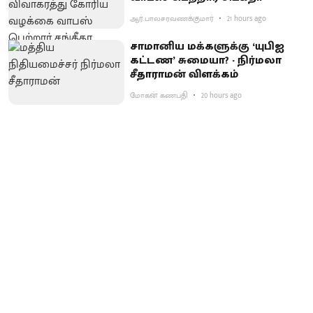
ஆர்.பாலசரவணக்குமார்
21 hours ago
சாமானிய மக்களுக்கு ‘யுபிஐ
கட்டண’ சுமையா? - நிர்மலா
சீதாராமன் விளக்கம்
மோகன் கணபதி
20 hours ago