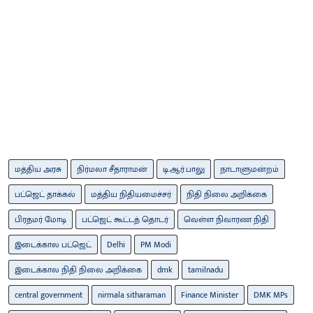
மத்திய அரசு
நிர்மலா சீதாராமன்
டி.ஆர்.பாலு
நாடாளுமன்றம்
பட்ஜெட் தாக்கல்
மத்திய நிதியமைச்சர்
நிதி நிலை அறிக்கை
பிரதமர் மோடி
பட்ஜெட் கூட்டத் தொடர்
வெள்ள நிவாரண நிதி
இடைக்கால பட்ஜெட்
Delhi
PM Modi
இடைக்கால நிதி நிலை அறிக்கை
dmk
tamilnadu
central government
nirmala sitharaman
Finance Minister
DMK MPs