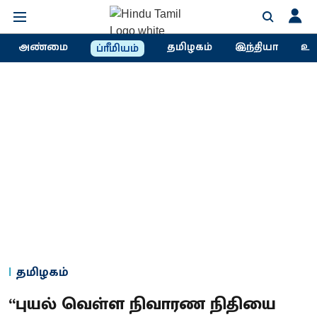
அண்மை
தமிழகம்
இந்தியா
உல
ப்ரீமியம்
தமிழகம்
“புயல் வெள்ள நிவாரண நிதியை