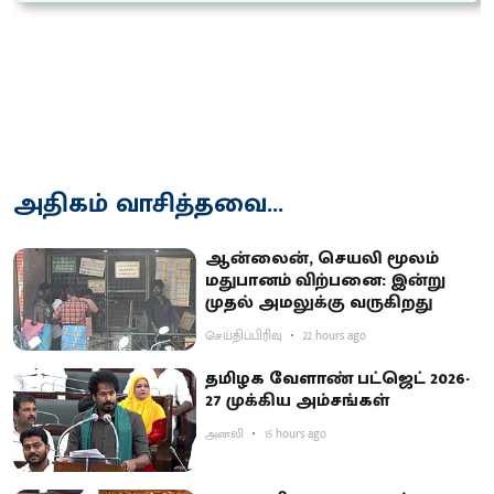
அதிகம் வாசித்தவை...
ஆன்லைன், செயலி மூலம்
மதுபானம் விற்பனை: இன்று
முதல் அமலுக்கு வருகிறது
செய்திப்பிரிவு
22 hours ago
தமிழக வேளாண் பட்ஜெட் 2026-
27 முக்கிய அம்சங்கள்
அனலி
15 hours ago