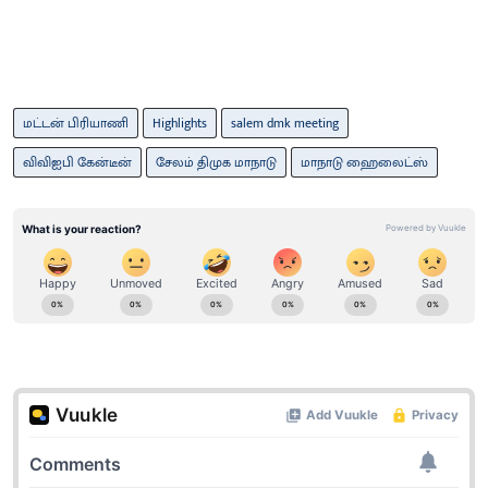
மட்டன் பிரியாணி
Highlights
salem dmk meeting
விவிஐபி கேன்டீன்
சேலம் திமுக மாநாடு
மாநாடு ஹைலைட்ஸ்