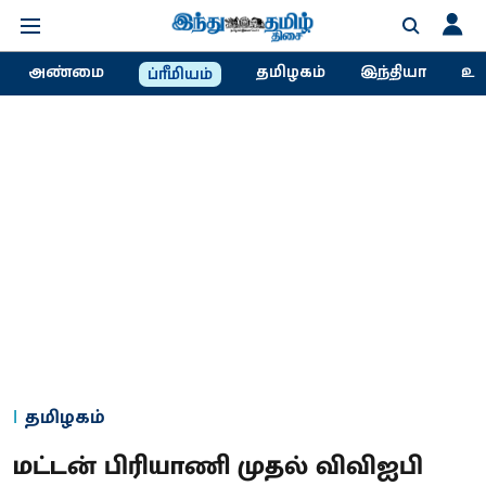
அண்மை
தமிழகம்
இந்தியா
உல
ப்ரீமியம்
தமிழகம்
மட்டன் பிரியாணி முதல் விவிஐபி