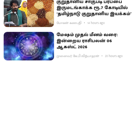
குறுதானிய சாகுபடி பரப்பை
இருமடங்காக்க ரூ.7 கோடியில்
‘தமிழ்நாடு குறுதானிய இயக்கம்’
மோகன் கணபதி
14 hours ago
மேஷம் முதல் மீனம் வரை:
இன்றைய ராசிபலன் 06
ஆகஸ்ட் 2026
முனைவர் கே.பி.வித்யாதரன்
20 hours ago