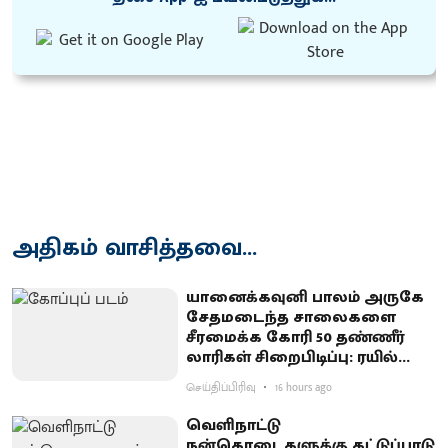
அதிகம் வாசித்தவை...
யானைக்கவுனி பாலம் அருகே
சேதமடைந்த சாலைகளை
சீரமைக்க கோரி 50 தண்ணீர்
லாரிகள் சிறைபிடிப்பு: ரயில்வே
குடியிருப்புவாசிகள் போராட்டம்
செய்திப்பிரிவு
16 hours ago
வெளிநாட்டு
நன்கொடைகளுக்கு கட்டுப்பாடு