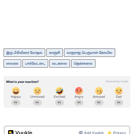
இரு பிரிவினர் மோதல்
காஞ்சி
வரதராஜ பெருமாள் கோயில்
வைரல்
பார்வேட்டை
வடகலை
தென்கலை