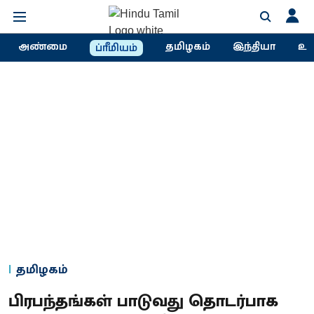
அண்மை
தமிழகம்
இந்தியா
உல
ப்ரீமியம்
தமிழகம்
பிரபந்தங்கள் பாடுவது தொடர்பாக