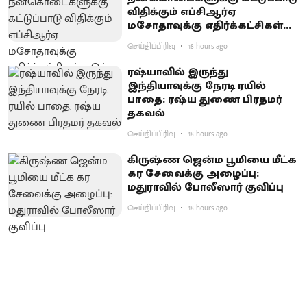
விதிக்கும் எப்சிஆர்ஏ
மசோதாவுக்கு எதிர்க்கட்சிகள்
கடும் எதிர்ப்பு
செய்திப்பிரிவு
18 hours ago
ரஷ்யாவில் இருந்து
இந்தியாவுக்கு நேரடி ரயில்
பாதை: ரஷ்ய துணை பிரதமர்
தகவல்
செய்திப்பிரிவு
18 hours ago
கிருஷ்ண ஜென்ம பூமியை மீட்க
கர சேவைக்கு அழைப்பு:
மதுராவில் போலீஸார் குவிப்பு
செய்திப்பிரிவு
18 hours ago