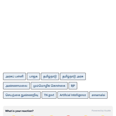
அரசுப் பள்ளி
பாஜக
தமிழ்நாடு
தமிழ்நாடு அரசு
அண்ணாமலை
மும்மொழிக் கொள்கை
BJP
செயற்கை நுண்ணறிவு
TN govt
Artificial Intelligence
annamalai