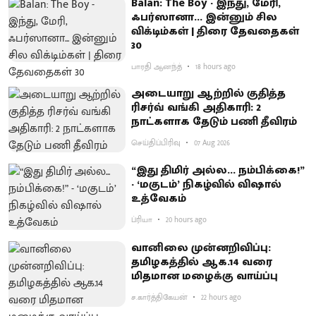
Balan: The Boy - இந்து, மேரி,
ஃபர்ஸானா... இன்னும் சில
விக்டிம்கள் | திரை தேவதைகள்
30
பாரதி ஆனந்த்
18 hours ago
அடையாறு ஆற்றில் குதித்த
ரிசர்வ் வங்கி அதிகாரி: 2
நாட்களாக தேடும் பணி தீவிரம்
செய்திப்பிரிவு
07 Aug 2026
“இது திமிர் அல்ல... நம்பிக்கை!”
- ‘மகுடம்’ நிகழ்வில் விஷால்
உத்வேகம்
ப்ரியா
20 hours ago
வானிலை முன்னறிவிப்பு:
தமிழகத்தில் ஆக.14 வரை
மிதமான மழைக்கு வாய்ப்பு
ச.கார்த்திகேயன்
22 hours ago