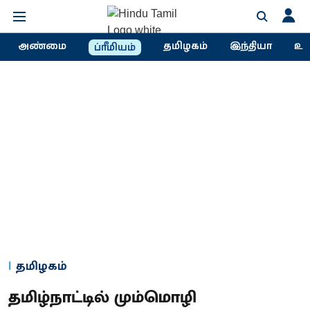
அண்மை
தமிழகம்
இந்தியா
உல
ப்ரீமியம்
தமிழகம்
தமிழ்நாட்டில் மும்மொழி