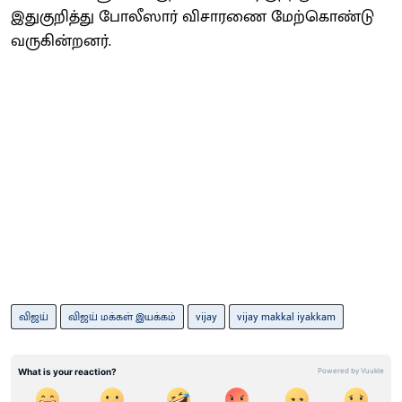
இதுகுறித்து போலீஸார் விசாரணை மேற்கொண்டு
வருகின்றனர்.
விஜய்
விஜய் மக்கள் இயக்கம்
vijay
vijay makkal iyakkam