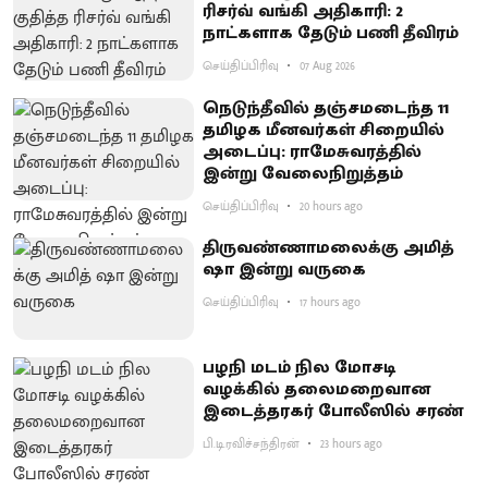
ரிசர்வ் வங்கி அதிகாரி: 2
நாட்களாக தேடும் பணி தீவிரம்
செய்திப்பிரிவு
07 Aug 2026
நெடுந்தீவில் தஞ்சமடைந்த 11
தமிழக மீனவர்கள் சிறையில்
அடைப்பு: ராமேசுவரத்தில்
இன்று வேலைநிறுத்தம்
செய்திப்பிரிவு
20 hours ago
திருவண்ணாமலைக்கு அமித்
ஷா இன்று வருகை
செய்திப்பிரிவு
17 hours ago
பழநி மடம் நில மோசடி
வழக்கில் தலைமறைவான
இடைத்தரகர் போலீஸில் சரண்
பி.டி.ரவிச்சந்திரன்
23 hours ago