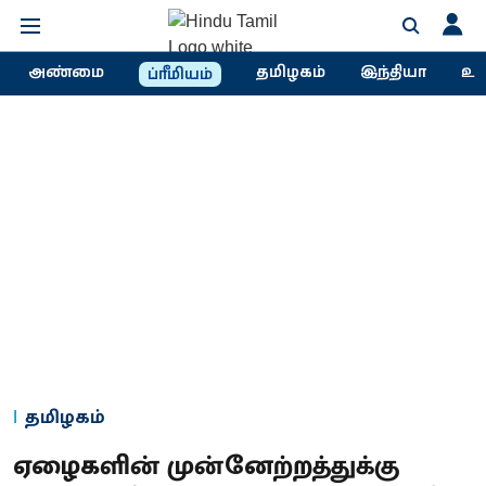
அண்மை
தமிழகம்
இந்தியா
உல
ப்ரீமியம்
தமிழகம்
ஏழைகளின் முன்னேற்றத்துக்கு