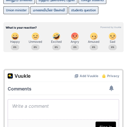
Union minister
மாணவியின் கேள்வி
students question