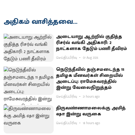
அதிகம் வாசித்தவை...
அடையாறு ஆற்றில் குதித்த
ரிசர்வ் வங்கி அதிகாரி: 2
நாட்களாக தேடும் பணி தீவிரம்
செய்திப்பிரிவு
07 Aug 2026
நெடுந்தீவில் தஞ்சமடைந்த 11
தமிழக மீனவர்கள் சிறையில்
அடைப்பு: ராமேசுவரத்தில்
இன்று வேலைநிறுத்தம்
செய்திப்பிரிவு
21 hours ago
திருவண்ணாமலைக்கு அமித்
ஷா இன்று வருகை
செய்திப்பிரிவு
18 hours ago