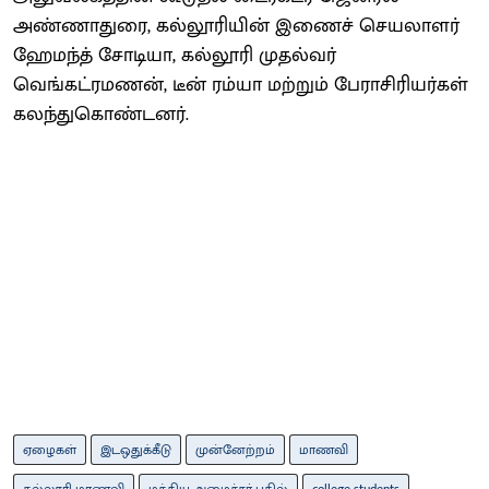
அண்ணாதுரை, கல்லூரியின் இணைச் செயலாளர்
ஹேமந்த் சோடியா, கல்லூரி முதல்வர்
வெங்கட்ரமணன், டீன் ரம்யா மற்றும் பேராசிரியர்கள்
கலந்துகொண்டனர்.
ஏழைகள்
இடஒதுக்கீடு
முன்னேற்றம்
மாணவி
கல்லூரி மாணவி
மத்திய அமைச்சர் பதில்
college students