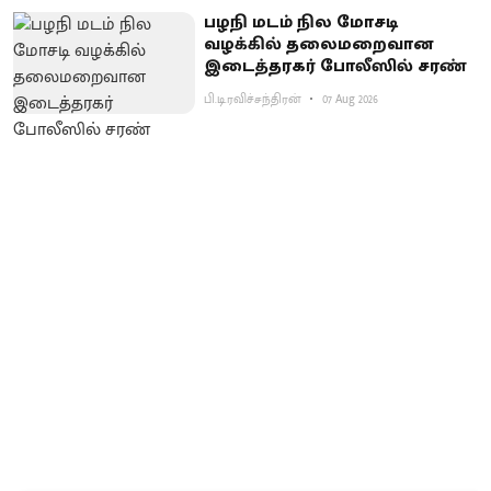
பழநி மடம் நில மோசடி
வழக்கில் தலைமறைவான
இடைத்தரகர் போலீஸில் சரண்
பி.டி.ரவிச்சந்திரன்
07 Aug 2026