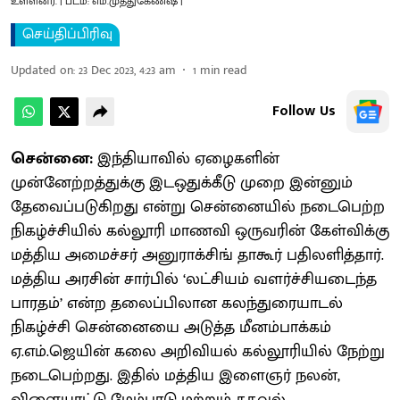
உள்ளனர். | படம்: எம்.முத்துகேணஷ் |
செய்திப்பிரிவு
Updated on
:
23 Dec 2023, 4:23 am
1
min read
Follow Us
சென்னை:
இந்தியாவில் ஏழைகளின்
முன்னேற்றத்துக்கு இடஒதுக்கீடு முறை இன்னும்
தேவைப்படுகிறது என்று சென்னையில் நடைபெற்ற
நிகழ்ச்சியில் கல்லூரி மாணவி ஒருவரின் கேள்விக்கு
மத்திய அமைச்சர் அனுராக்சிங் தாகூர் பதிலளித்தார்.
மத்திய அரசின் சார்பில் ‘லட்சியம் வளர்ச்சியடைந்த
பாரதம்’ என்ற தலைப்பிலான கலந்துரையாடல்
நிகழ்ச்சி சென்னையை அடுத்த மீனம்பாக்கம்
ஏ.எம்.ஜெயின் கலை அறிவியல் கல்லூரியில் நேற்று
நடைபெற்றது. இதில் மத்திய இளைஞர் நலன்,
விளையாட்டு மேம்பாடு மற்றும் தகவல்