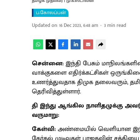
தமிழக முதல்வர் | மு.க.ஸ்டாலின்
ப.கோலப்பன்
Updated on
:
16 Dec 2023, 6:48 am
3
min read
சென்னை:
இந்தி பேசும் மாநிலங்களின
வாக்குகளை எதிர்க்கட்சிகள் ஒருங்
உணர்த்துவதாக திமுக தலைவரும், தமி
தெரிவித்துள்ளார்.
தி இந்து ஆங்கில நாளிதழுக்கு அவர் 
வருமாறு:
கேள்வி:
அண்மையில் வெளியான இந்தி
தேர்தல் முடிவுகள் பாஜகவின் சக்திய