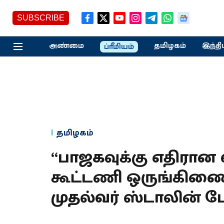
SUBSCRIBE
அண்மை
தமிழகம்
இந்தி
ப்ரீமியம்
தமிழகம்
“பாஜகவுக்கு எதிரா
கூட்டணி ஒருங்கிணைக
முதல்வர் ஸ்டாலின் பே