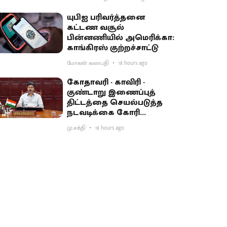
யுபிஐ பரிவர்த்தனை
கட்டண வசூல்
பின்னணியில் அமெரிக்கா:
காங்கிரஸ் குற்றச்சாட்டு
மோகன் கணபதி
18 hours ago
கோதாவரி - காவிரி -
குண்டாறு இணைப்புத்
திட்டத்தை செயல்படுத்த
நடவடிக்கை கோரி
பிரதமருக்கு முதல்வர்
மு.சக்தி
18 hours ago
விஜய் கடிதம்