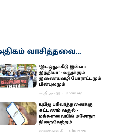
திகம் வாசித்தவை...
‘இடஒதுக்கீடு இல்லா
இந்தியா’ - வலுக்கும்
இணையவழி போராட்டமும்
பின்புலமும்
பாரதி ஆனந்த்
17 hours ago
யுபிஐ பரிவர்த்தனைக்கு
கட்டணம் வசூல் -
மக்களவையில் மசோதா
நிறைவேற்றம்
மோகன் கணபதி
19 hours ago