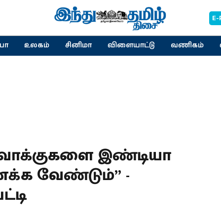
E-
யா
உலகம்
சினிமா
விளையாட்டு
வணிகம்
ன வாக்குகளை இண்டியா
்க வேண்டும்” -
ட்டி