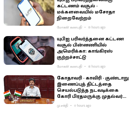
கட்டணம் வசூல் -
மக்களவையில் மசோதா
நிறைவேற்றம்
மோகன் கணபதி
19 hours ago
யுபிஐ பரிவர்த்தனை கட்டண
வசூல் பின்னணியில்
அமெரிக்கா: காங்கிரஸ்
குற்றச்சாட்டு
மோகன் கணபதி
18 hours ago
கோதாவரி - காவிரி - குண்டாறு
இணைப்புத் திட்டத்தை
செயல்படுத்த நடவடிக்கை
கோரி பிரதமருக்கு முதல்வர்
விஜய் கடிதம்
மு.சக்தி
17 hours ago