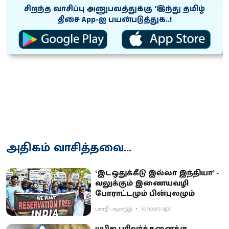
சிறந்த வாசிப்பு அனுபவத்துக்கு ‘இந்து தமிழ்
திசை App-ஐ பயன்படுத்துக..!
அதிகம் வாசித்தவை...
‘இடஒதுக்கீடு இல்லா இந்தியா’ -
வலுக்கும் இணையவழி
போராட்டமும் பின்புலமும்
பாரதி ஆனந்த்
16 hours ago
யுபிஐ பரிவர்த்தனைக்கு