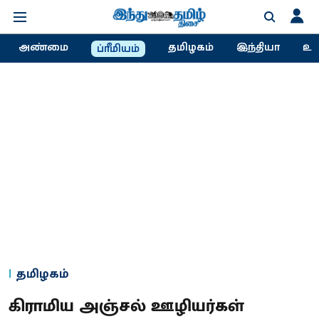
அண்மை
தமிழகம்
இந்தியா
உல
ப்ரீமியம்
தமிழகம்
கிராமிய அஞ்சல் ஊழியர்கள்