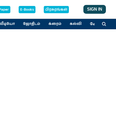
Paper
E-Books
பிரசுரங்கள்
SIGN IN
மேலும்
வீடியோ
ஜோதிடம்
க்ரைம்
கல்வி