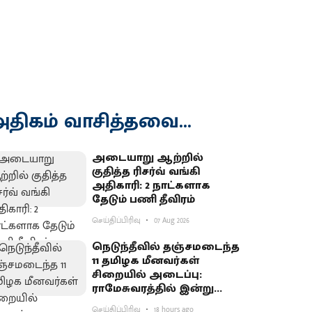
திகம் வாசித்தவை...
அடையாறு ஆற்றில்
குதித்த ரிசர்வ் வங்கி
அதிகாரி: 2 நாட்களாக
தேடும் பணி தீவிரம்
செய்திப்பிரிவு
07 Aug 2026
நெடுந்தீவில் தஞ்சமடைந்த
11 தமிழக மீனவர்கள்
சிறையில் அடைப்பு:
ராமேசுவரத்தில் இன்று
வேலைநிறுத்தம்
செய்திப்பிரிவு
18 hours ago