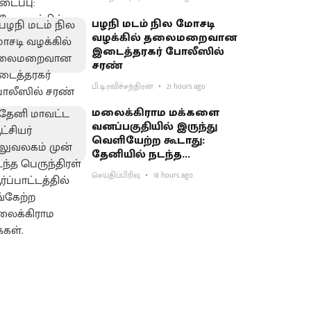
பழநி மடம் நில மோசடி
வழக்கில் தலைமறைவான
இடைத்தரகர் போலீஸில்
சரண்
பி.டி.ரவிச்சந்திரன்
21 hours ago
மலைக்கிராம மக்களை
வனப்பகுதியில் இருந்து
வெளியேற்ற கூடாது:
தேனியில் நடந்த
பெருந்திரள்
செய்திப்பிரிவு
18 hours ago
ஆர்ப்பாட்டத்தில்
வலியுறுத்தல்