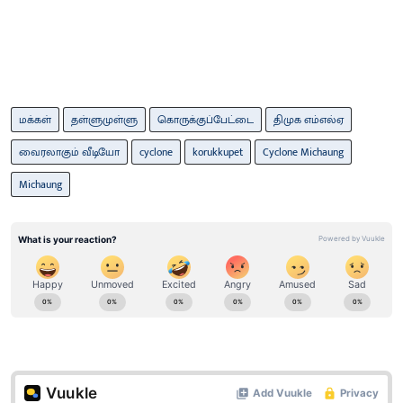
மக்கள்
தள்ளுமுள்ளு
கொருக்குப்பேட்டை
திமுக எம்எல்ஏ
வைரலாகும் வீடியோ
cyclone
korukkupet
Cyclone Michaung
Michaung