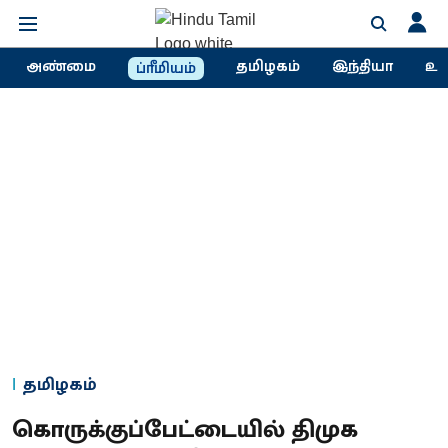
அண்மை
தமிழகம்
இந்தியா
உல
ப்ரீமியம்
தமிழகம்
கொருக்குப்பேட்டையில் திமுக