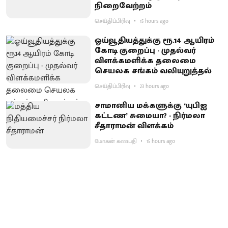
நிறைவேற்றம்
செய்திப்பிரிவு
15 hours ago
ஓய்வூதியத்துக்கு ரூ.14 ஆயிரம்
கோடி குறைப்பு - முதல்வர்
விளக்கமளிக்க தலைமை
செயலக சங்கம் வலியுறுத்தல்
செய்திப்பிரிவு
23 hours ago
சாமானிய மக்களுக்கு ‘யுபிஐ
கட்டண’ சுமையா? - நிர்மலா
சீதாராமன் விளக்கம்
மோகன் கணபதி
15 hours ago