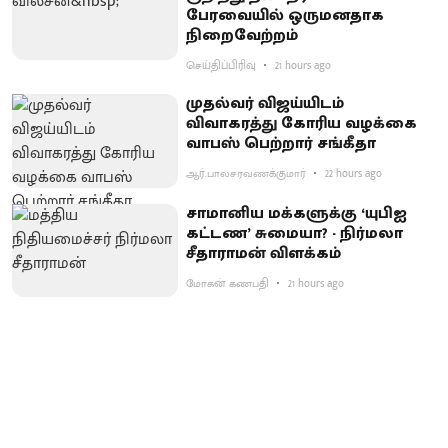
பேரவையில் ஒருமனதாக
நிறைவேற்றம்
செய்திப்பிரிவு
21 hours ago
முதல்வர் விஜய்யிடம்
விவாகரத்து கோரிய வழக்கை
வாபஸ் பெற்றார் சங்கீதா
ஆர்.பாலசரவணக்குமார்
22 hours ago
சாமானிய மக்களுக்கு ‘யுபிஐ
கட்டண’ சுமையா? - நிர்மலா
சீதாராமன் விளக்கம்
மோகன் கணபதி
21 hours ago