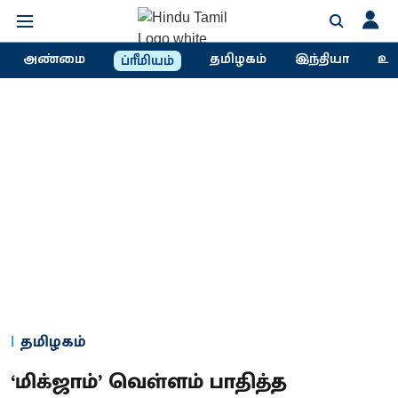
அண்மை
தமிழகம்
இந்தியா
உல
ப்ரீமியம்
தமிழகம்
‘மிக்ஜாம்’ வெள்ளம் பாதித்த