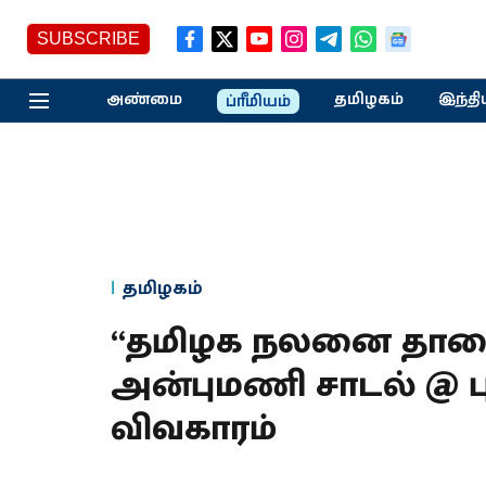
SUBSCRIBE
அண்மை
தமிழகம்
இந்தி
ப்ரீமியம்
தமிழகம்
“தமிழக நலனை தாரைவா
அன்புமணி சாடல் @ பு
விவகாரம்