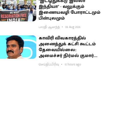
‘இடஒதுக்கீடு இல்லா
இந்தியா’ - வலுக்கும்
இணையவழி போராட்டமும்
பின்புலமும்
பாரதி ஆனந்த்
06 Aug 2026
காவிரி விவகாரத்தில்
அனைத்துக் கட்சி கூட்டம்
தேவையில்லை:
அமைச்சர் நிர்மல் குமார்
விளக்கம்
செய்திப்பிரிவு
15 hours ago