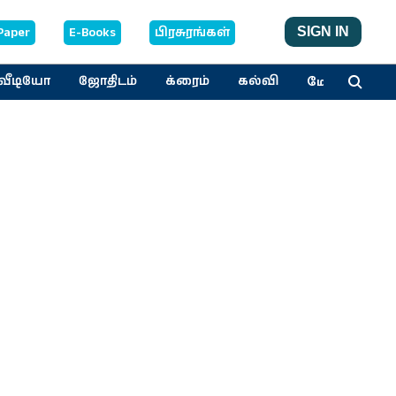
Paper
E-Books
பிரசுரங்கள்
SIGN IN
மேலும்
வீடியோ
ஜோதிடம்
க்ரைம்
கல்வி