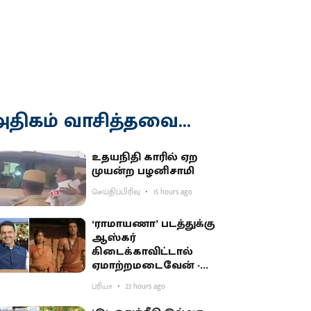
திகம் வாசித்தவை...
உதயநிதி காரில் ஏற
முயன்ற பழனிசாமி
செய்திப்பிரிவு
15 hours ago
‘ராமாயணா’ படத்துக்கு
ஆஸ்கர்
கிடைக்காவிட்டால்
ஏமாற்றமடைவேன் -
மகாராஷ்டிர முதல்வர்
ப்ரியா
23 hours ago
பகிர்வு