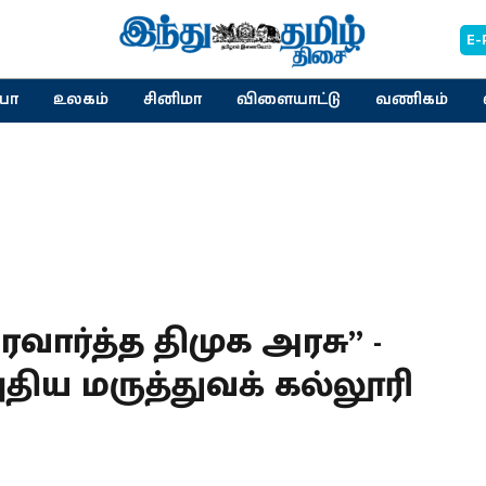
E-
யா
உலகம்
சினிமா
விளையாட்டு
வணிகம்
ர்த்த திமுக அரசு” -
திய மருத்துவக் கல்லூரி