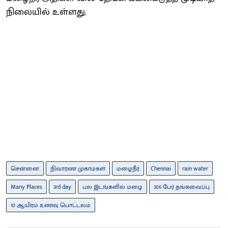
நிலையில் உள்ளது.
சென்னை
நிவாரண முகாம்கள்
மழைநீர்
Chennai
rain water
Many Places
3rd day
பல இடங்களில் மழை
306 பேர் தங்கவைப்பு
10 ஆயிரம் உணவு பொட்டலம்