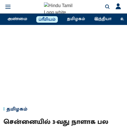
அண்மை
தமிழகம்
இந்தியா
உல
ப்ரீமியம்
தமிழகம்
சென்னையில் 3-வது நாளாக பல