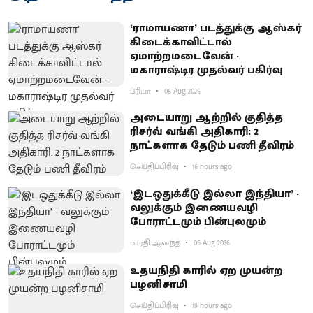
‘ராமாயணா’ படத்துக்கு ஆஸ்கர்
கிடைக்காவிட்டால்
ஏமாற்றமடைவேன் -
மகாராஷ்டிர முதல்வர் பகிர்வு
ப்ரியா
06 Aug 2026
அடையாறு ஆற்றில் குதித்த
ரிசர்வ் வங்கி அதிகாரி: 2
நாட்களாக தேடும் பணி தீவிரம்
செய்திப்பிரிவு
16 hours ago
‘இடஒதுக்கீடு இல்லா இந்தியா’ -
வலுக்கும் இணையவழி
போராட்டமும் பின்புலமும்
பாரதி ஆனந்த்
06 Aug 2026
உதயநிதி காரில் ஏற முயன்ற
பழனிசாமி
செய்திப்பிரிவு
19 hours ago