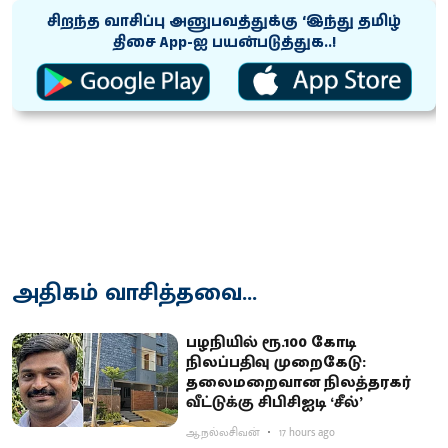
சிறந்த வாசிப்பு அனுபவத்துக்கு ‘இந்து தமிழ்
திசை App-ஐ பயன்படுத்துக..!
அதிகம் வாசித்தவை...
பழநியில் ரூ.100 கோடி
நிலப்பதிவு முறைகேடு:
தலைமறைவான நிலத்தரகர்
வீட்டுக்கு சிபிசிஐடி ‘சீல்’
ஆ.நல்லசிவன்
17 hours ago