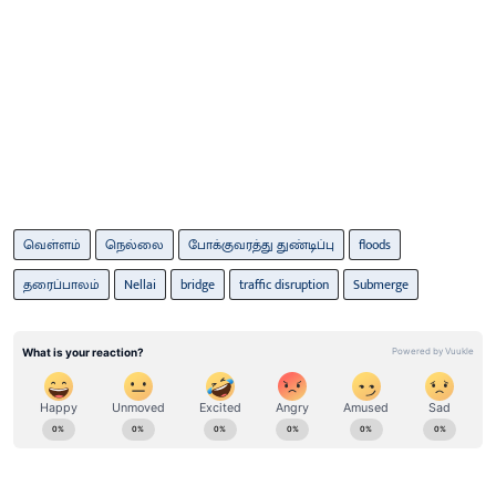
வெள்ளம்
நெல்லை
போக்குவரத்து துண்டிப்பு
floods
தரைப்பாலம்
Nellai
bridge
traffic disruption
Submerge