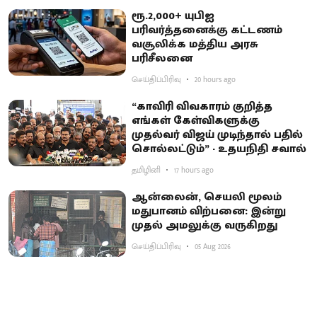
ரூ.2,000+ யுபிஐ
பரிவர்த்தனைக்கு கட்டணம்
வசூலிக்க மத்திய அரசு
பரிசீலனை
செய்திப்பிரிவு
20 hours ago
“காவிரி விவகாரம் குறித்த
எங்கள் கேள்விகளுக்கு
முதல்வர் விஜய் முடிந்தால் பதில்
சொல்லட்டும்” - உதயநிதி சவால்
தமிழினி
17 hours ago
ஆன்லைன், செயலி மூலம்
மதுபானம் விற்பனை: இன்று
முதல் அமலுக்கு வருகிறது
செய்திப்பிரிவு
05 Aug 2026