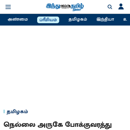
அண்மை
தமிழகம்
இந்தியா
உல
ப்ரீமியம்
தமிழகம்
நெல்லை அருகே போக்குவரத்து