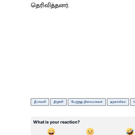
தெரிவித்தனர்.
தீபாவளி
திருச்சி
பேருந்து நிலையங்கள்
தற்காலிகம்
t