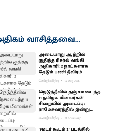
திகம் வாசித்தவை...
அடையாறு ஆற்றில்
குதித்த ரிசர்வ் வங்கி
அதிகாரி: 2 நாட்களாக
தேடும் பணி தீவிரம்
செய்திப்பிரிவு
07 Aug 2026
நெடுந்தீவில் தஞ்சமடைந்த
11 தமிழக மீனவர்கள்
சிறையில் அடைப்பு:
ராமேசுவரத்தில் இன்று
வேலைநிறுத்தம்
செய்திப்பிரிவு
22 hours ago
‘மூடர் கூடம் 2’ படத்தில்