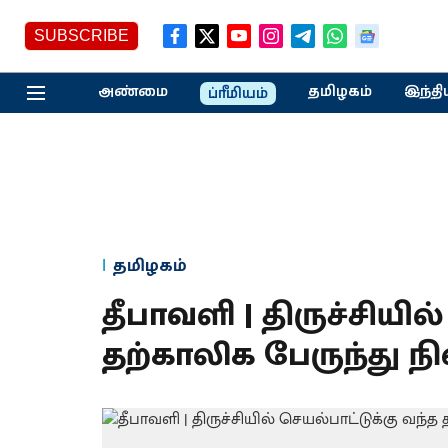
SUBSCRIBE
அண்மை
தமிழகம்
இந்தி
ப்ரீமியம்
தமிழகம்
தீபாவளி | திருச்சியில
தற்காலிக பேருந்து 