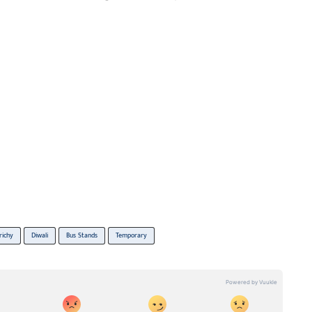
richy
Diwali
Bus Stands
Temporary