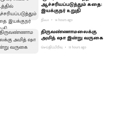
ஆச்சரியப்படுத்​தும் கதை:
இயக்குநர் உறுதி
நிலா
14 hours ago
திருவண்ணாமலைக்கு
அமித் ஷா இன்று வருகை
செய்திப்பிரிவு
19 hours ago