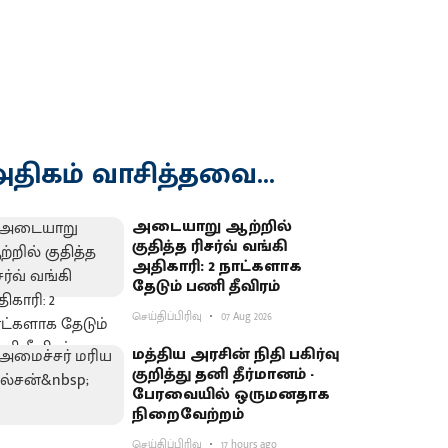
திகம் வாசித்தவை...
அடையாறு ஆற்றில்
குதித்த ரிசர்வ் வங்கி
அதிகாரி: 2 நாட்களாக
தேடும் பணி தீவிரம்
செய்திப்பிரிவு
07 Aug 2026
மத்திய அரசின் நிதி பகிர்வு
குறித்து தனி தீர்மானம் -
பேரவையில் ஒருமனதாக
நிறைவேற்றம்
செய்திப்பிரிவு
17 hours ago