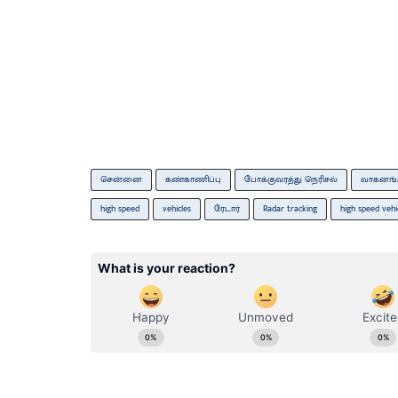
சென்னை
கண்காணிப்பு
போக்குவரத்து நெரிசல்
வாகனங்
high speed
vehicles
ரேடார்
Radar tracking
high speed vehi