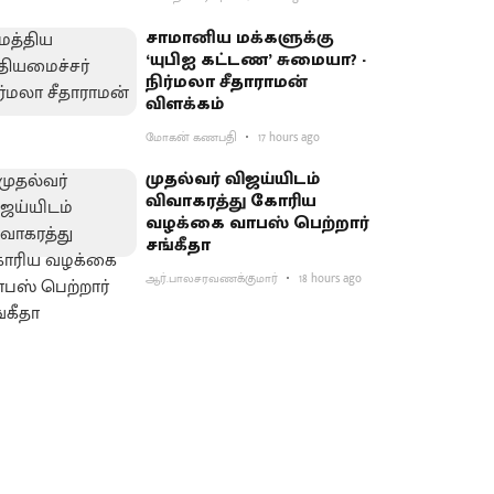
சாமானிய மக்களுக்கு
‘யுபிஐ கட்டண’ சுமையா? -
நிர்மலா சீதாராமன்
விளக்கம்
மோகன் கணபதி
17 hours ago
முதல்வர் விஜய்யிடம்
விவாகரத்து கோரிய
வழக்கை வாபஸ் பெற்றார்
சங்கீதா
ஆர்.பாலசரவணக்குமார்
18 hours ago