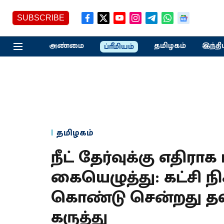
SUBSCRIBE
அண்மை
தமிழகம்
இந்தி
ப்ரீமியம்
தமிழகம்
நீட் தேர்வுக்கு எதிர
கையெழுத்து: கட்சி ந
கொண்டு சென்றது தவ
கருத்து