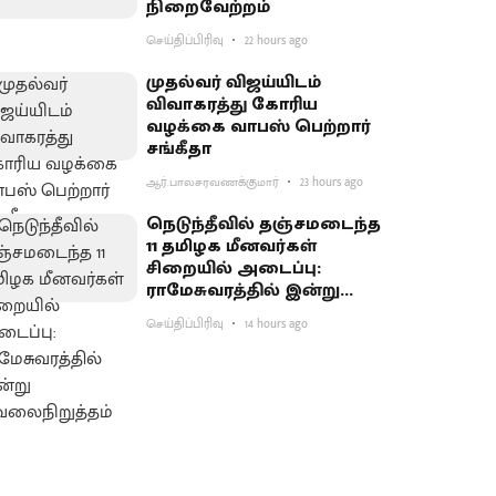
நிறைவேற்றம்
செய்திப்பிரிவு
22 hours ago
முதல்வர் விஜய்யிடம்
விவாகரத்து கோரிய
வழக்கை வாபஸ் பெற்றார்
சங்கீதா
ஆர்.பாலசரவணக்குமார்
23 hours ago
நெடுந்தீவில் தஞ்சமடைந்த
11 தமிழக மீனவர்கள்
சிறையில் அடைப்பு:
ராமேசுவரத்தில் இன்று
வேலைநிறுத்தம்
செய்திப்பிரிவு
14 hours ago