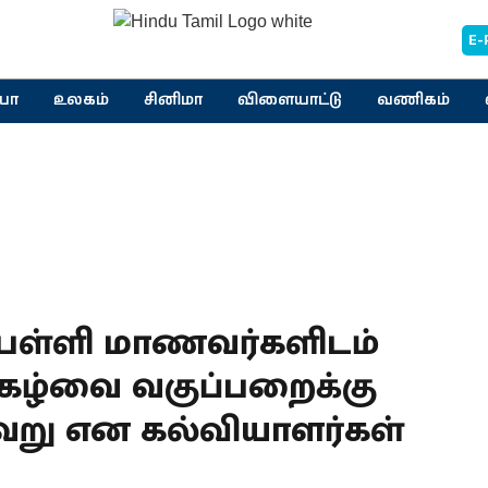
E-
யா
உலகம்
சினிமா
விளையாட்டு
வணிகம்
ாக பள்ளி மாணவர்களிடம்
ிகழ்வை வகுப்பறைக்கு
று என கல்வியாளர்கள்