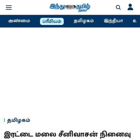
அண்மை
தமிழகம்
இந்தியா
உல
ப்ரீமியம்
தமிழகம்
இரட்டை மலை சீனிவாசன் நினைவு