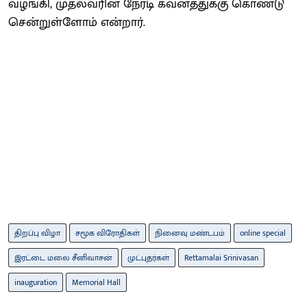
வழங்கி, முதல்வரின் நேரடி கவனத்துக்கு கொண்டு
சென்றுள்ளோம் என்றார்.
திறப்பு விழா
சமூக விரோதிகள்
நினைவு மண்டபம்
online special
இரட்டை மலை சீனிவாசன்
முட்புதர்கள்
Rettamalai Srinivasan
inauguration
Memorial Hall