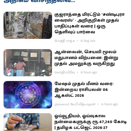
குஜராத்தை மிரட்டும் ‘சண்டிபுரா
வைரஸ்’ - அறிகுறிகள் முதல்
பாதிப்புகள் வரை | ஒரு
தெளிவுப் பார்வை
போத்தி ராஜ்.க
05 Aug 2026
ஆன்லைன், செயலி மூலம்
மதுபானம் விற்பனை: இன்று
முதல் அமலுக்கு வருகிறது
செய்திப்பிரிவு
18 hours ago
மேஷம் முதல் மீனம் வரை:
இன்றைய ராசிபலன் 06
ஆகஸ்ட் 2026
முனைவர் கே.பி.வித்யாதரன்
16 hours ago
ஓய்வூதியம், ஓய்வுகால
நன்மைகளுக்கு ரூ.47,240 கோடி
| தமிழக பட்ஜெட் 2026-27