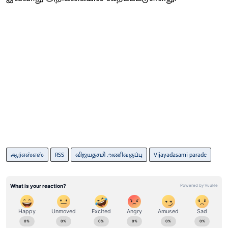
ஆர்எஸ்எஸ்
RSS
விஜயதசமி அணிவகுப்பு
Vijayadasami parade