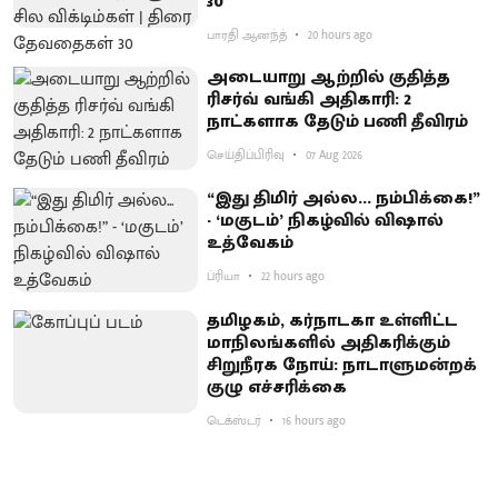
30
பாரதி ஆனந்த்
20 hours ago
அடையாறு ஆற்றில் குதித்த
ரிசர்வ் வங்கி அதிகாரி: 2
நாட்களாக தேடும் பணி தீவிரம்
செய்திப்பிரிவு
07 Aug 2026
“இது திமிர் அல்ல... நம்பிக்கை!”
- ‘மகுடம்’ நிகழ்வில் விஷால்
உத்வேகம்
ப்ரியா
22 hours ago
தமிழகம், கர்நாடகா உள்ளிட்ட
மாநிலங்களில் அதிகரிக்கும்
சிறுநீரக நோய்: நாடாளுமன்றக்
குழு எச்சரிக்கை
டெக்ஸ்டர்
16 hours ago