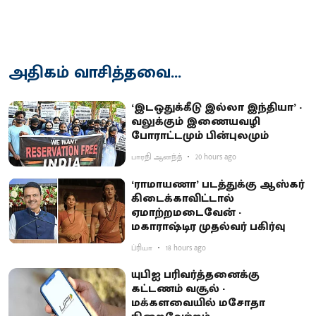
அதிகம் வாசித்தவை...
‘இடஒதுக்கீடு இல்லா இந்தியா’ -
வலுக்கும் இணையவழி
போராட்டமும் பின்புலமும்
பாரதி ஆனந்த்
20 hours ago
‘ராமாயணா’ படத்துக்கு ஆஸ்கர்
கிடைக்காவிட்டால்
ஏமாற்றமடைவேன் -
மகாராஷ்டிர முதல்வர் பகிர்வு
ப்ரியா
18 hours ago
யுபிஐ பரிவர்த்தனைக்கு
கட்டணம் வசூல் -
மக்களவையில் மசோதா