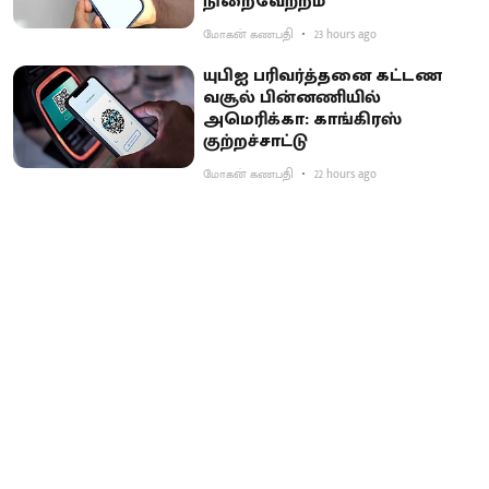
நிறைவேற்றம்
மோகன் கணபதி
23 hours ago
யுபிஐ பரிவர்த்தனை கட்டண
வசூல் பின்னணியில்
அமெரிக்கா: காங்கிரஸ்
குற்றச்சாட்டு
மோகன் கணபதி
22 hours ago