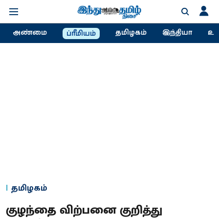
அண்மை
தமிழகம்
இந்தியா
உல
ப்ரீமியம்
தமிழகம்
குழந்தை விற்பனை குறித்து