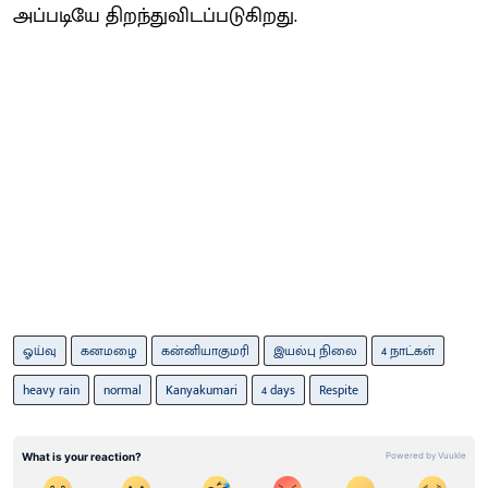
அப்படியே திறந்துவிடப்படுகிறது.
ஓய்வு
கனமழை
கன்னியாகுமரி
இயல்பு நிலை
4 நாட்கள்
heavy rain
normal
Kanyakumari
4 days
Respite