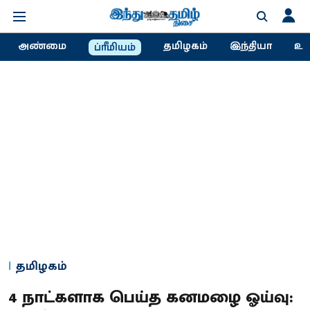
அண்மை
தமிழகம்
இந்தியா
உல
ப்ரீமியம்
தமிழகம்
4 நாட்களாக பெய்த கனமழை ஓய்வு: