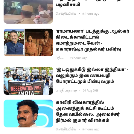
பழனிசாமி
செய்திப்பிரிவு
16 hours ago
‘ராமாயணா’ படத்துக்கு ஆஸ்கர்
கிடைக்காவிட்டால்
ஏமாற்றமடைவேன் -
மகாராஷ்டிர முதல்வர் பகிர்வு
ப்ரியா
23 hours ago
‘இடஒதுக்கீடு இல்லா இந்தியா’ -
வலுக்கும் இணையவழி
போராட்டமும் பின்புலமும்
பாரதி ஆனந்த்
06 Aug 2026
காவிரி விவகாரத்தில்
அனைத்துக் கட்சி கூட்டம்
தேவையில்லை: அமைச்சர்
நிர்மல் குமார் விளக்கம்
செய்திப்பிரிவு
16 hours ago