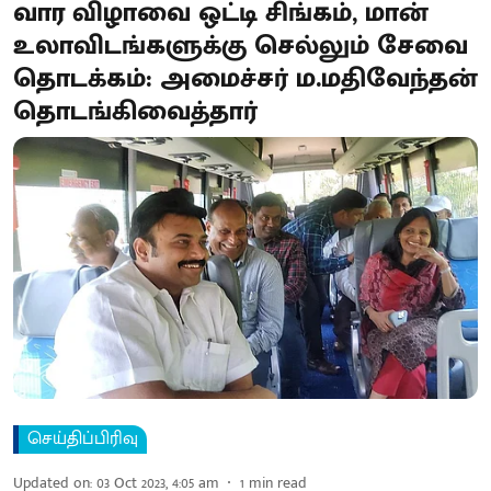
வார விழாவை ஒட்டி சிங்கம், மான்
உலாவிடங்களுக்கு செல்லும் சேவை
தொடக்கம்: அமைச்சர் ம.மதிவேந்தன்
தொடங்கிவைத்தார்
செய்திப்பிரிவு
Updated on
:
03 Oct 2023, 4:05 am
1
min read