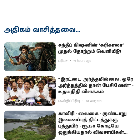
அதிகம் வாசித்தவை...
சந்தீப் கிஷனின் ‘கரிகாலா’
முதல் தோற்றம் வெளியீடு!
ப்ரியா
19 hours ago
“இரட்டை அர்த்தமில்லை; ஒரே
அர்த்தத்தில் தான் பேசினேன்” -
உதயநிதி விளக்கம்
செய்திப்பிரிவு
04 Aug 2026
காவிரி - வைகை - குண்டாறு
இணைப்புத் திட்டத்துக்கு
புத்துயிர் - ரூ.150 கோடியே
ஒதுக்கியதால் விவசாயிகள்
ஏமாற்றம்