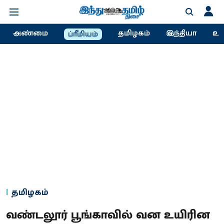
அண்மை
தமிழகம்
இந்தியா
உல
ப்ரீமியம்
தமிழகம்
வண்டலூர் பூங்காவில் வன உயிரின