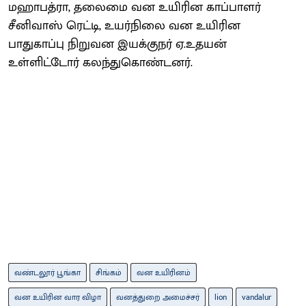
மஹாபத்ரா, தலைமை வன உயிரின காப்பாளர்
சீனிவாஸ் ரெட்டி, உயர்நிலை வன உயிரின
பாதுகாப்பு நிறுவன இயக்குநர் ஏ.உதயன்
உள்ளிட்டோர் கலந்துகொண்டனர்.
வண்டலூர் பூங்கா
சிங்கம்
வன உயிரினம்
வன உயிரின வார விழா
வனத்துறை அமைச்சர்
lion
vandalur