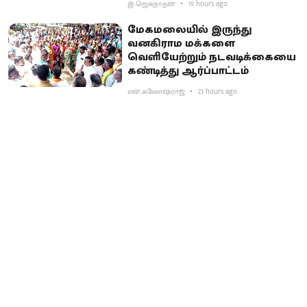
இ.ஜெகநாதன்
19 hours ago
மேகமலையில் இருந்து
வனகிராம மக்களை
வெளியேற்றும் நடவடிக்கையை
கண்டித்து ஆர்ப்பாட்டம்
என்.கணேஷ்ராஜ்
23 hours ago