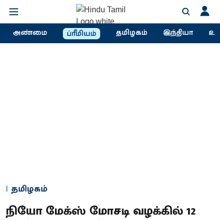
அண்மை
தமிழகம்
இந்தியா
உல
ப்ரீமியம்
தமிழகம்
நியோ மேக்ஸ் மோசடி வழக்கில் 12