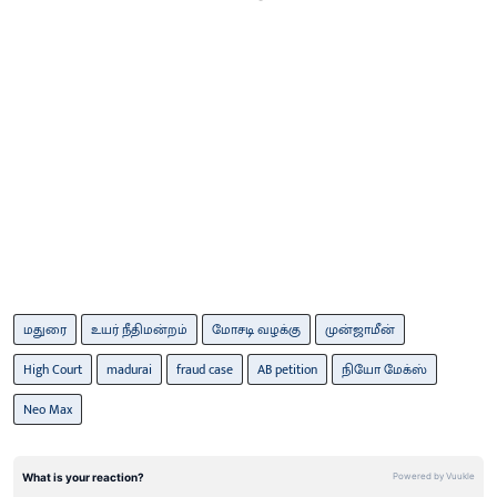
மதுரை
உயர் நீதிமன்றம்
மோசடி வழக்கு
முன்ஜாமீன்
High Court
madurai
fraud case
AB petition
நியோ மேக்ஸ்
Neo Max