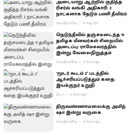
அடையாறு ஆற்றில் குதித்த
ரிசர்வ் வங்கி அதிகாரி: 2
நாட்களாக தேடும் பணி தீவிரம்
செய்திப்பிரிவு
07 Aug 2026
நெடுந்தீவில் தஞ்சமடைந்த 11
தமிழக மீனவர்கள் சிறையில்
அடைப்பு: ராமேசுவரத்தில்
இன்று வேலைநிறுத்தம்
செய்திப்பிரிவு
22 hours ago
‘மூடர் கூடம் 2’ படத்தில்
ஆச்சரியப்படுத்​தும் கதை:
இயக்குநர் உறுதி
நிலா
14 hours ago
திருவண்ணாமலைக்கு அமித்
ஷா இன்று வருகை
செய்திப்பிரிவு
19 hours ago