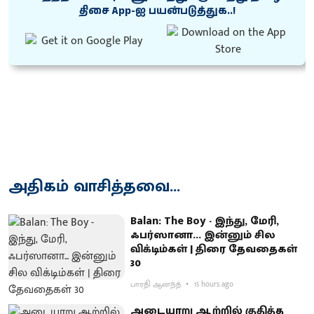
திசை App-ஐ பயன்படுத்துக..!
அதிகம் வாசித்தவை...
Balan: The Boy - இந்து, மேரி,
ஃபர்ஸானா... இன்னும் சில
விக்டிம்கள் | திரை தேவதைகள்
30
பாரதி ஆனந்த்
15 hours ago
அடையாறு ஆற்றில் குதித்த