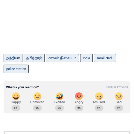
இந்தியா
தமிழ்நாடு
காவல் நிலையம்
India
Tamil Nadu
police station