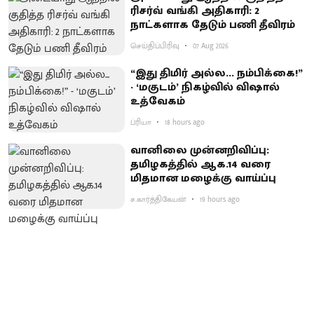
ரிசர்வ் வங்கி அதிகாரி: 2
நாட்களாக தேடும் பணி தீவிரம்
செய்திப்பிரிவு
07 Aug 2026
“இது திமிர் அல்ல... நம்பிக்கை!”
- ‘மகுடம்’ நிகழ்வில் விஷால்
உத்வேகம்
ப்ரியா
18 hours ago
வானிலை முன்னறிவிப்பு:
தமிழகத்தில் ஆக.14 வரை
மிதமான மழைக்கு வாய்ப்பு
ச.கார்த்திகேயன்
19 hours ago