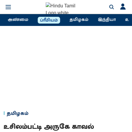
அண்மை
தமிழகம்
இந்தியா
உல
ப்ரீமியம்
தமிழகம்
உசிலம்பட்டி அருகே காவல்