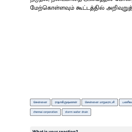
மேற்கொள்ளவும் கூட்டத்தில் அறிவுறுத்
சென்னை
ராதாகிருஷ்ணன்
சென்னை மாநகராட்சி
பணிகள
chennai corporation
storm water drain