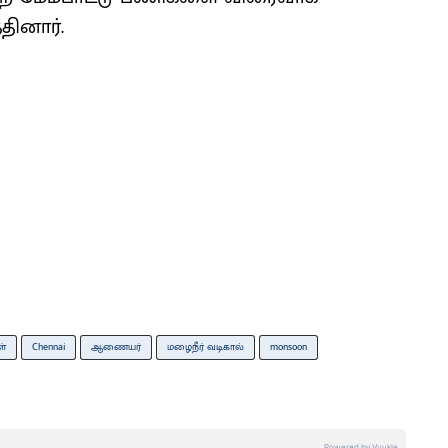
தினார்.
்
Chennai
ஆணையர்
மழைநீர் வடிகால்
monsoon