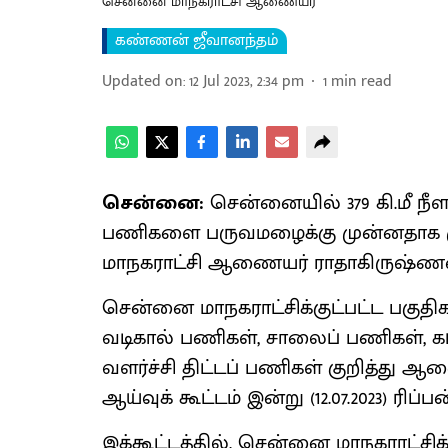
சென்னை மாநகராட்சி ஆணையர்
கண்ணன் ஜீவானந்தம்
Updated on
:
12 Jul 2023, 2:34 pm
1
min read
சென்னை:
சென்னையில் 379 கி.மீ நீள
பணிகளை பருவமழைக்கு முன்னதாக ம
மாநகராட்சி ஆணையர் ராதாகிருஷ்ணன் 
சென்னை மாநகராட்சிக்குட்பட்ட பகுதி
வடிகால் பணிகள், சாலைப் பணிகள், கட
வளர்ச்சி திட்டப் பணிகள் குறித்த
ஆய்வுக் கூட்டம் இன்று (12.07.2023) ரி
இக்கூட்டத்தில், சென்னை மாநகராட்சிக்