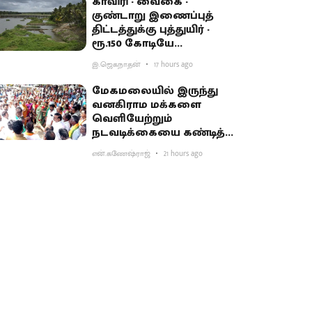
காவிரி - வைகை -
குண்டாறு இணைப்புத்
திட்டத்துக்கு புத்துயிர் -
ரூ.150 கோடியே
ஒதுக்கியதால் விவசாயிகள்
இ.ஜெகநாதன்
17 hours ago
ஏமாற்றம்
மேகமலையில் இருந்து
வனகிராம மக்களை
வெளியேற்றும்
நடவடிக்கையை கண்டித்து
ஆர்ப்பாட்டம்
என்.கணேஷ்ராஜ்
21 hours ago