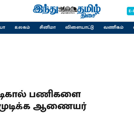
E-
யா
உலகம்
சினிமா
விளையாட்டு
வணிகம்
டிகால் பணிகளை
ு முடிக்க ஆணையர்