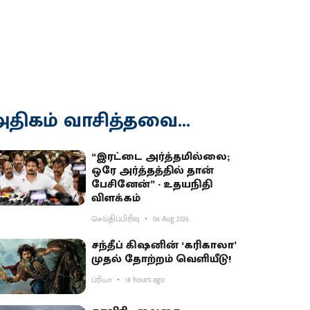
திகம் வாசித்தவை...
“இரட்டை அர்த்தமில்லை;
ஒரே அர்த்தத்தில் தான்
பேசினேன்” - உதயநிதி
விளக்கம்
செய்திப்பிரிவு
04 Aug 2026
சந்தீப் கிஷனின் ‘கரிகாலா’
முதல் தோற்றம் வெளியீடு!
ப்ரியா
18 hours ago