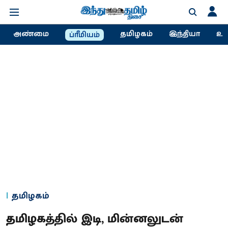
அண்மை
தமிழகம்
இந்தியா
உல
ப்ரீமியம்
தமிழகம்
தமிழகத்தில் இடி, மின்னலுடன்