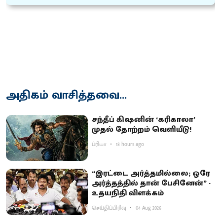
அதிகம் வாசித்தவை...
சந்தீப் கிஷனின் ‘கரிகாலா’
முதல் தோற்றம் வெளியீடு!
ப்ரியா
18 hours ago
“இரட்டை அர்த்தமில்லை; ஒரே
அர்த்தத்தில் தான் பேசினேன்” -
உதயநிதி விளக்கம்
செய்திப்பிரிவு
04 Aug 2026