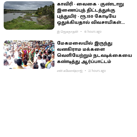
காவிரி - வைகை - குண்டாறு
இணைப்புத் திட்டத்துக்கு
புத்துயிர் - ரூ.150 கோடியே
ஒதுக்கியதால் விவசாயிகள்
ஏமாற்றம்
இ.ஜெகநாதன்
18 hours ago
மேகமலையில் இருந்து
வனகிராம மக்களை
வெளியேற்றும் நடவடிக்கையை
கண்டித்து ஆர்ப்பாட்டம்
என்.கணேஷ்ராஜ்
22 hours ago