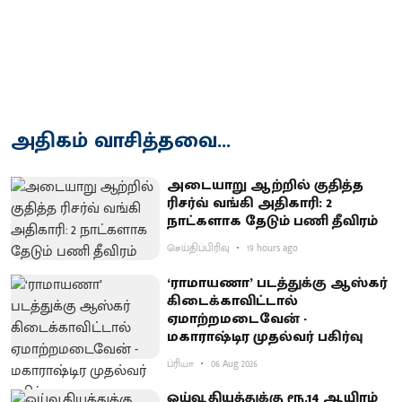
அதிகம் வாசித்தவை...
அடையாறு ஆற்றில் குதித்த
ரிசர்வ் வங்கி அதிகாரி: 2
நாட்களாக தேடும் பணி தீவிரம்
செய்திப்பிரிவு
19 hours ago
‘ராமாயணா’ படத்துக்கு ஆஸ்கர்
கிடைக்காவிட்டால்
ஏமாற்றமடைவேன் -
மகாராஷ்டிர முதல்வர் பகிர்வு
ப்ரியா
06 Aug 2026
ஓய்வூதியத்துக்கு ரூ.14 ஆயிரம்