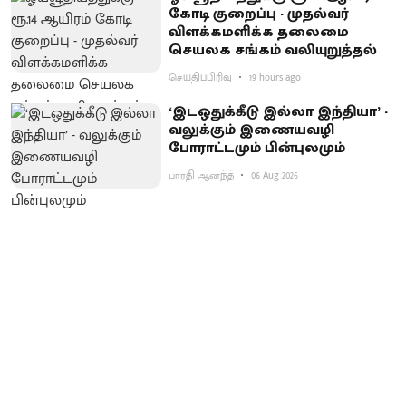
கோடி குறைப்பு - முதல்வர்
விளக்கமளிக்க தலைமை
செயலக சங்கம் வலியுறுத்தல்
செய்திப்பிரிவு
19 hours ago
‘இடஒதுக்கீடு இல்லா இந்தியா’ -
வலுக்கும் இணையவழி
போராட்டமும் பின்புலமும்
பாரதி ஆனந்த்
06 Aug 2026