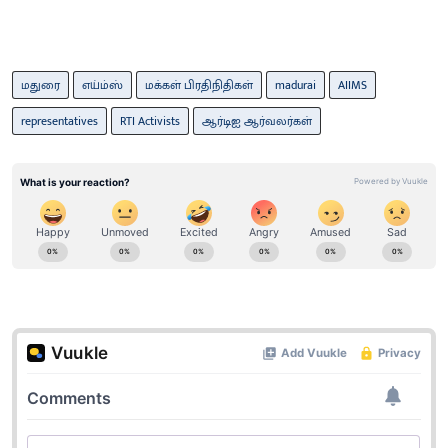
மதுரை
எய்ம்ஸ்
மக்கள் பிரதிநிதிகள்
madurai
AIIMS
representatives
RTI Activists
ஆர்டிஐ ஆர்வலர்கள்