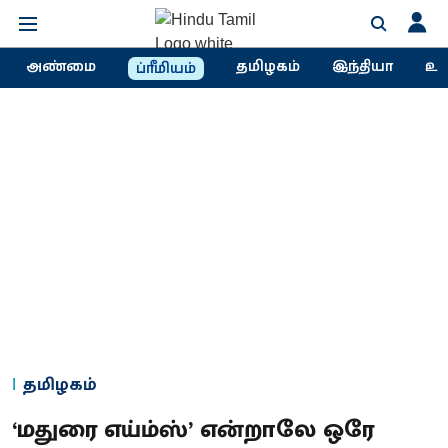
அண்மை
தமிழகம்
இந்தியா
உல
ப்ரீமியம்
தமிழகம்
‘மதுரை எய்ம்ஸ்’ என்றாலே ஒரே