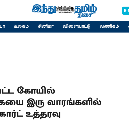
E-
யா
உலகம்
சினிமா
விளையாட்டு
வணிகம்
்பட்ட கோயில்
ையை இரு வாரங்களில்
ோர்ட் உத்தரவு