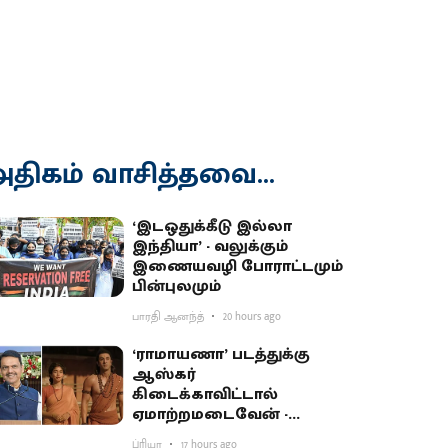
திகம் வாசித்தவை...
‘இடஒதுக்கீடு இல்லா
இந்தியா’ - வலுக்கும்
இணையவழி போராட்டமும்
பின்புலமும்
பாரதி ஆனந்த்
20 hours ago
‘ராமாயணா’ படத்துக்கு
ஆஸ்கர்
கிடைக்காவிட்டால்
ஏமாற்றமடைவேன் -
மகாராஷ்டிர முதல்வர்
ப்ரியா
17 hours ago