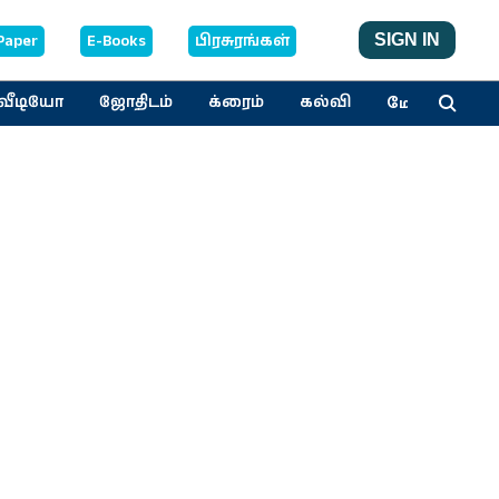
Paper
E-Books
பிரசுரங்கள்
SIGN IN
மேலும்
வீடியோ
ஜோதிடம்
க்ரைம்
கல்வி