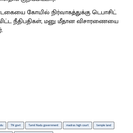
டகையை கோயில் நிர்வாகத்துக்கு டெபாசிட்
விட்ட நீதிபதிகள், மனு மீதான விசாரணையை
.
adu
TN govt
Tamil Nadu government
madras high court
temple land