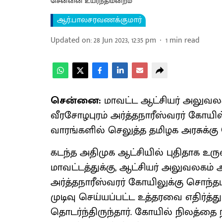
சென்னை உயர்நீதிமன்றம்
ஆர்.பாலசரவணக்குமார்
Updated on
:
28 Jun 2023, 12:35 pm
1
min read
சென்னை:
மாவட்ட ஆட்சியர் அலுவலகம
வீரசோழபுரம் அர்த்தநாரீஸ்வரர் கோய
வாரங்களில் செலுத்த தமிழக அரசுக்கு 
கடந்த அதிமுக ஆட்சியில் புதிதாக உருவ
மாவட்டத்துக்கு, ஆட்சியர் அலுவலகம்
அர்த்தநாரீஸ்வரர் கோயிலுக்கு சொந்தம
முடிவு செய்யப்பட்ட உத்தரவை எதிர்த்த
தொடர்ந்திருந்தார். கோயில் நிலத்தை 