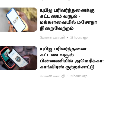
பகிர்வு
யுபிஐ பரிவர்த்தனைக்கு
கட்டணம் வசூல் -
மக்களவையில் மசோதா
நிறைவேற்றம்
மோகன் கணபதி
23 hours ago
யுபிஐ பரிவர்த்தனை
கட்டண வசூல்
பின்னணியில் அமெரிக்கா:
காங்கிரஸ் குற்றச்சாட்டு
மோகன் கணபதி
21 hours ago