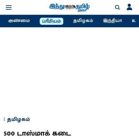
அண்மை
தமிழகம்
இந்தியா
உல
ப்ரீமியம்
தமிழகம்
500 டாஸ்மாக் கடை