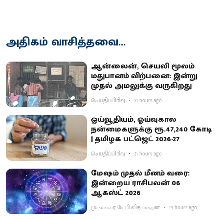
அதிகம் வாசித்தவை...
ஆன்லைன், செயலி மூலம்
மதுபானம் விற்பனை: இன்று
முதல் அமலுக்கு வருகிறது
செய்திப்பிரிவு
21 hours ago
ஓய்வூதியம், ஓய்வுகால
நன்மைகளுக்கு ரூ.47,240 கோடி
| தமிழக பட்ஜெட் 2026-27
செய்திப்பிரிவு
21 hours ago
மேஷம் முதல் மீனம் வரை:
இன்றைய ராசிபலன் 06
ஆகஸ்ட் 2026
முனைவர் கே.பி.வித்யாதரன்
19 hours ago