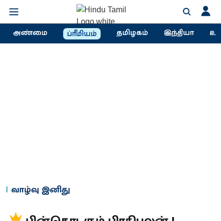
அண்மை
தமிழகம்
இந்தியா
உல
ப்ரீமியம்
வாழ்வு இனிது