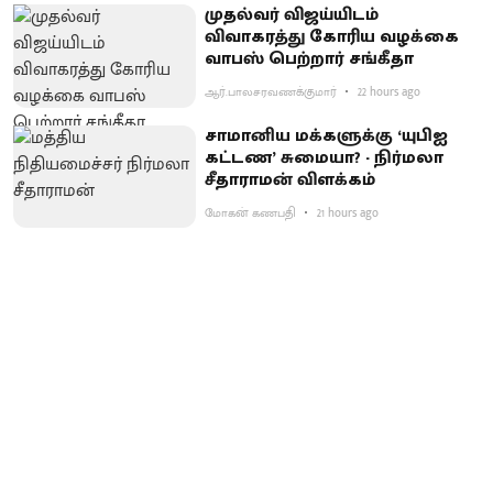
முதல்வர் விஜய்யிடம்
விவாகரத்து கோரிய வழக்கை
வாபஸ் பெற்றார் சங்கீதா
ஆர்.பாலசரவணக்குமார்
22 hours ago
சாமானிய மக்களுக்கு ‘யுபிஐ
கட்டண’ சுமையா? - நிர்மலா
சீதாராமன் விளக்கம்
மோகன் கணபதி
21 hours ago