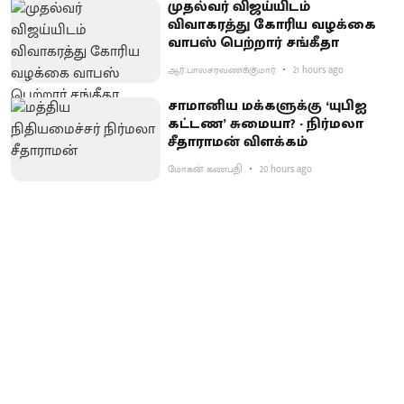
முதல்வர் விஜய்யிடம்
விவாகரத்து கோரிய வழக்கை
வாபஸ் பெற்றார் சங்கீதா
ஆர்.பாலசரவணக்குமார்
21 hours ago
சாமானிய மக்களுக்கு ‘யுபிஐ
கட்டண’ சுமையா? - நிர்மலா
சீதாராமன் விளக்கம்
மோகன் கணபதி
20 hours ago