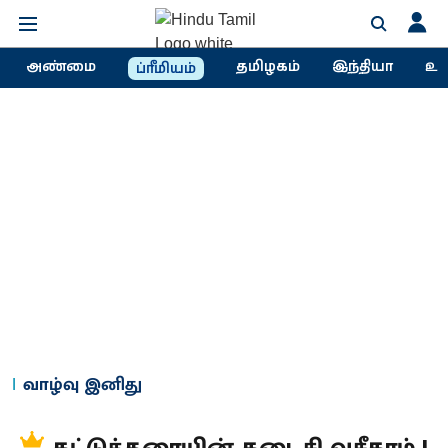
அண்மை
தமிழகம்
இந்தியா
உல
ப்ரீமியம்
வாழ்வு இனிது