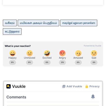
வசீகரம்
மயில்கள் அகவும் பெருநிலம்
mayilgal agavum perunilam
கட்டுத்தரை