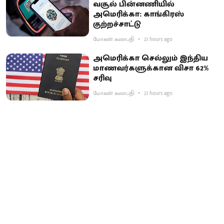
வசூல் பின்னணியில்
அமெரிக்கா: காங்கிரஸ்
குற்றச்சாட்டு
மோகன் கணபதி
23 hours ago
அமெரிக்கா செல்லும் இந்திய
மாணவர்களுக்கான விசா 62%
சரிவு
மோகன் கணபதி
23 hours ago