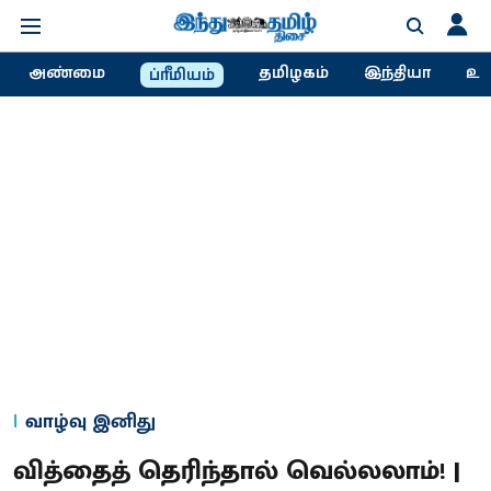
அண்மை
தமிழகம்
இந்தியா
உல
ப்ரீமியம்
வாழ்வு இனிது
வித்தைத் தெரிந்தால் வெல்லலாம்! |