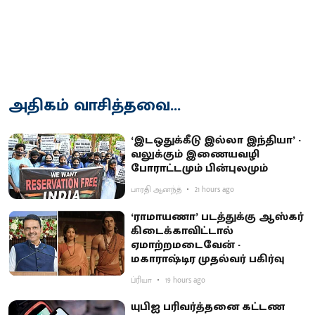
அதிகம் வாசித்தவை...
‘இடஒதுக்கீடு இல்லா இந்தியா’ -
வலுக்கும் இணையவழி
போராட்டமும் பின்புலமும்
பாரதி ஆனந்த்
21 hours ago
‘ராமாயணா’ படத்துக்கு ஆஸ்கர்
கிடைக்காவிட்டால்
ஏமாற்றமடைவேன் -
மகாராஷ்டிர முதல்வர் பகிர்வு
ப்ரியா
19 hours ago
யுபிஐ பரிவர்த்தனை கட்டண