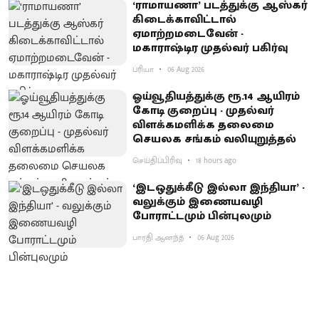
‘ராமாயணா’ படத்துக்கு ஆஸ்கர்
கிடைக்காவிட்டால்
ஏமாற்றமடைவேன் -
மகாராஷ்டிர முதல்வர் பகிர்வு
ப்ரியா
06 Aug 2026
ஓய்வூதியத்துக்கு ரூ.14 ஆயிரம்
கோடி குறைப்பு - முதல்வர்
விளக்கமளிக்க தலைமை
செயலக சங்கம் வலியுறுத்தல்
செய்திப்பிரிவு
18 hours ago
‘இடஒதுக்கீடு இல்லா இந்தியா’ -
வலுக்கும் இணையவழி
போராட்டமும் பின்புலமும்
பாரதி ஆனந்த்
06 Aug 2026