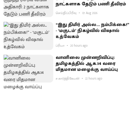
நாட்களாக தேடும் பணி தீவிரம்
செய்திப்பிரிவு
07 Aug 2026
“இது திமிர் அல்ல... நம்பிக்கை!”
- ‘மகுடம்’ நிகழ்வில் விஷால்
உத்வேகம்
ப்ரியா
20 hours ago
வானிலை முன்னறிவிப்பு:
தமிழகத்தில் ஆக.14 வரை
மிதமான மழைக்கு வாய்ப்பு
ச.கார்த்திகேயன்
22 hours ago