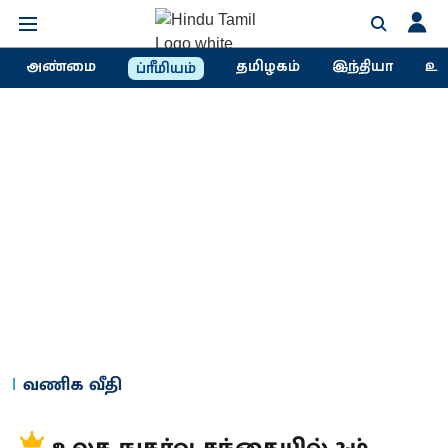
அண்மை
தமிழகம்
இந்தியா
உல
ப்ரீமியம்
வணிக வீதி