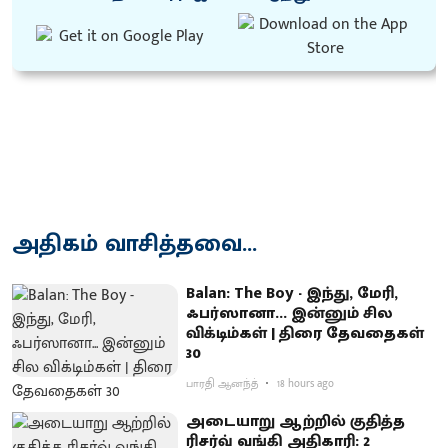
அதிகம் வாசித்தவை...
Balan: The Boy - இந்து, மேரி,
ஃபர்ஸானா... இன்னும் சில
விக்டிம்கள் | திரை தேவதைகள்
30
பாரதி ஆனந்த்
18 hours ago
அடையாறு ஆற்றில் குதித்த
ரிசர்வ் வங்கி அதிகாரி: 2