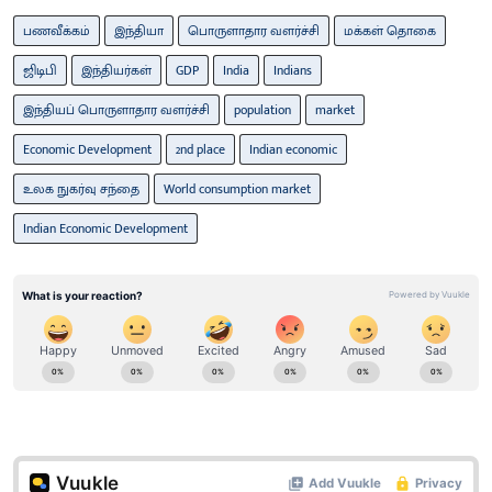
பணவீக்கம்
இந்தியா
பொருளாதார வளர்ச்சி
மக்கள் தொகை
ஜிடிபி
இந்தியர்கள்
GDP
India
Indians
இந்தியப் பொருளாதார வளர்ச்சி
population
market
Economic Development
2nd place
Indian economic
உலக நுகர்வு சந்தை
World consumption market
Indian Economic Development