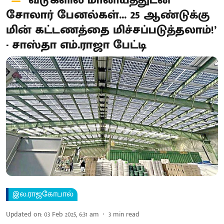
‘வீடுகளில் மானியத்துடன்
சோலார் பேனல்கள்... 25 ஆண்டுக்கு
மின் கட்டணத்தை மிச்சப்படுத்தலாம்!’
- சாஸ்தா எம்.ராஜா பேட்டி
இல.ராஜகோபால்
Updated on
:
03 Feb 2025, 6:31 am
3
min read