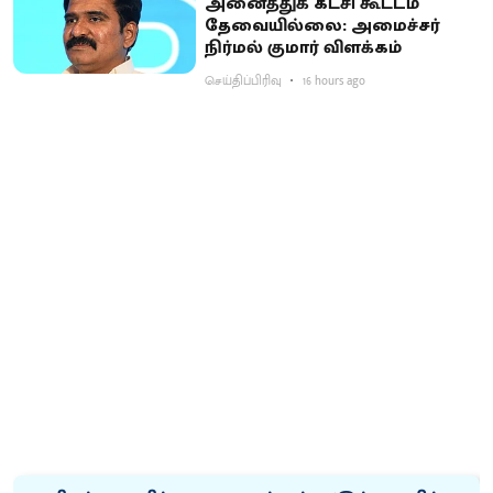
அனைத்துக் கட்சி கூட்டம்
தேவையில்லை: அமைச்சர்
நிர்மல் குமார் விளக்கம்
செய்திப்பிரிவு
16 hours ago