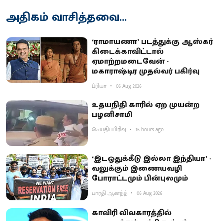
அதிகம் வாசித்தவை...
‘ராமாயணா’ படத்துக்கு ஆஸ்கர்
கிடைக்காவிட்டால்
ஏமாற்றமடைவேன் -
மகாராஷ்டிர முதல்வர் பகிர்வு
ப்ரியா
06 Aug 2026
உதயநிதி காரில் ஏற முயன்ற
பழனிசாமி
செய்திப்பிரிவு
16 hours ago
‘இடஒதுக்கீடு இல்லா இந்தியா’ -
வலுக்கும் இணையவழி
போராட்டமும் பின்புலமும்
பாரதி ஆனந்த்
06 Aug 2026
காவிரி விவகாரத்தில்