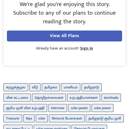
We’re glad you’re enjoying this story.
Subscribe to any of our plans to continue
reading the story.
View All Plans
Already have an account?
Sign In
சுற்றுச்சூழல்
வீடு
தமிழகம்
மானியம்
தமிழ்நாடு
மின் கட்டணம்
தொழிற்சாலைகள்
உற்பத்தியாளர்கள்
tamilnadu
சூரிய ஒளி மின் உற்பத்தி
Interview
solar panels
solar power
Treasurer
Raja
solar
சோலார் பேனல்கள்
தமிழ்நாடு சூரிய ஒளி
எம் ராஜா பேட்டி
solar power producers
சோலார் பேனல்கள்